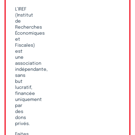
L’IREF
(Institut
de
Recherches
Économiques
et
Fiscales)
est
une
association
indépendante,
sans
but
lucratif,
financée
uniquement
par
des
dons
privés.
Faites