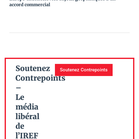
accord commercial
Soutenez
Soutenez Contrepoints
Contrepoints
–
Le
média
libéral
de
l’IREF