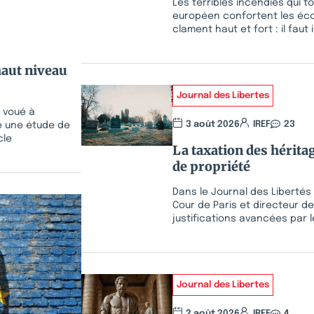
Les terribles incendies qui 
européen confortent les écol
clament haut et fort : il faut 
haut niveau
Journal des Libertes
l voué à
3 août 2026
IREF
23
e une étude de
cle
La taxation des hérita
de propriété
Dans le Journal des Libertés
Cour de Paris et directeur de
justifications avancées par 
Journal des Libertes
2 août 2026
IREF
4