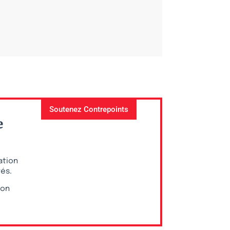
Soutenez Contrepoints
e
ation
vés.
ion