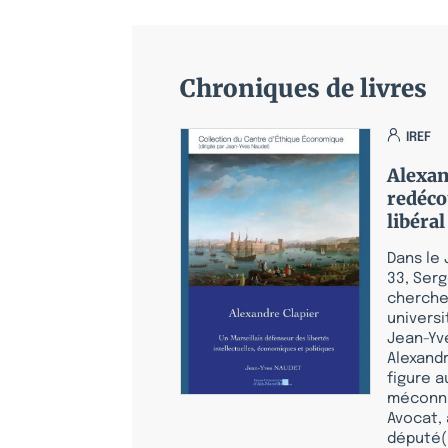
Chroniques de livres
IREF
Alexan
redéco
libéral
Dans le 
33, Ser
chercheu
universi
Jean-Yv
Alexandr
figure a
méconnu
Avocat, 
député(.