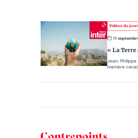
Vidéos du jour
11 septembr
« La Terre 
Jean-Philippe 
manière caract