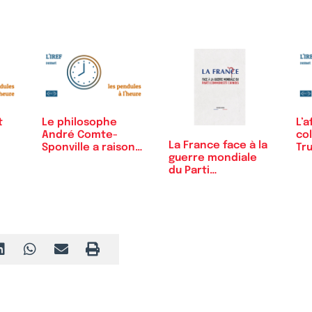
du…
t
Le philosophe
L’a
André Comte-
col
La France face à la
Sponville a raison
Tr
guerre mondiale
de dire…
du Parti…