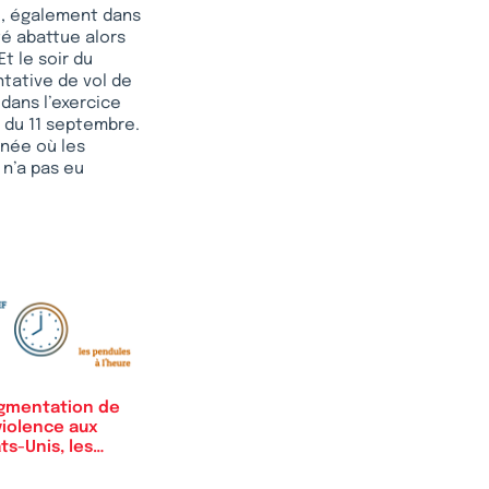
re, également dans
té abattue alors
Et le soir du
ntative de vol de
dans l’exercice
s du 11 septembre.
nnée où les
 n’a pas eu
gmentation de
violence aux
ts-Unis, les…