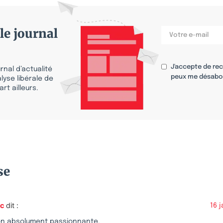
le journal
J'accepte de re
nal d’actualité
peux me désabo
lyse libérale de
rt ailleurs.
se
nc
dit :
16 
on absolument passionnante.