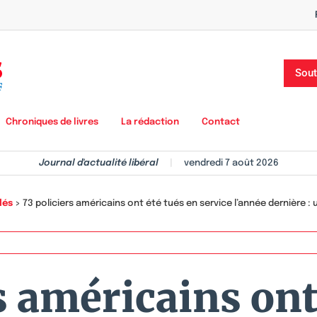
Sout
Chroniques de livres
La rédaction
Contact
Journal d'actualité libéral
|
vendredi 7 août 2026
lés
>
73 policiers américains ont été tués en service l’année dernière : 
s américains ont