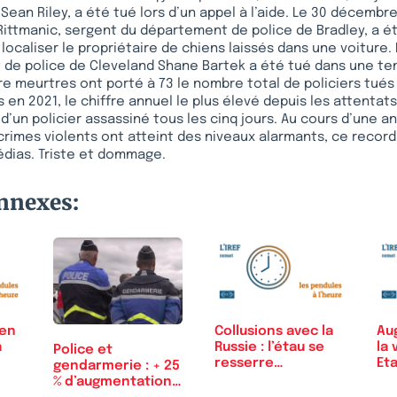
ean Riley, a été tué lors d’un appel à l’aide. Le 30 décemb
ne Rittmanic, sergent du département de police de Bradley, a é
 localiser le propriétaire de chiens laissés dans une voiture. 
t de police de Cleveland Shane Bartek a été tué dans une te
re meurtres ont porté à 73 le nombre total de policiers tués 
s en 2021, le chiffre annuel le plus élevé depuis les attentat
 d’un policier assassiné tous les cinq jours. Au cours d’une a
crimes violents ont atteint des niveaux alarmants, ce record
édias. Triste et dommage.
onnexes:
 en
Collusions avec la
Au
à
Russie : l’étau se
la 
Police et
resserre…
Eta
gendarmerie : + 25
% d’augmentation