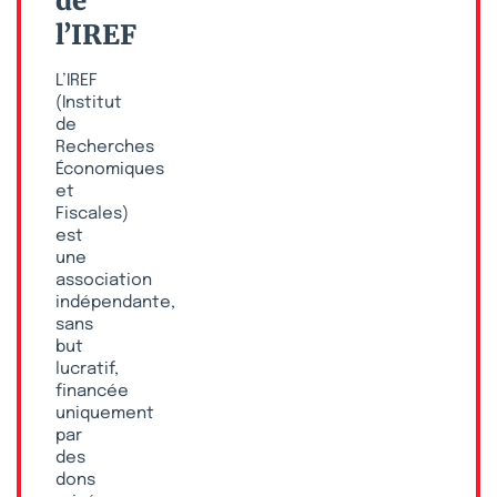
de
l’IREF
L’IREF
(Institut
de
Recherches
Économiques
et
Fiscales)
est
une
association
indépendante,
sans
but
lucratif,
financée
uniquement
par
des
dons