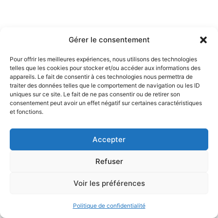
Gérer le consentement
Pour offrir les meilleures expériences, nous utilisons des technologies
telles que les cookies pour stocker et/ou accéder aux informations des
Contrepoints est un média en ligne qui propose
appareils. Le fait de consentir à ces technologies nous permettra de
chaque jour une analyse libérale, indépendante de
traiter des données telles que le comportement de navigation ou les ID
l’actualité politique, économique et sociale.
uniques sur ce site. Le fait de ne pas consentir ou de retirer son
consentement peut avoir un effet négatif sur certaines caractéristiques
et fonctions.
Contrepoints
Accepter
Présentation
Recevez Contrepoints
Refuser
Soutenez Contrepoints
Voir les préférences
Les sites de l'IREF
Politique de confidentialité
fr.irefeurope.org
contrepoints-archives.org