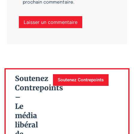
prochain commentaire.
Soutenez
Soutenez Contrepoints
Contrepoints
–
Le
média
libéral