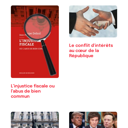
Le conflit d'intérêts
au cœur de la
République
L’injustice fiscale ou
l’abus de bien
commun