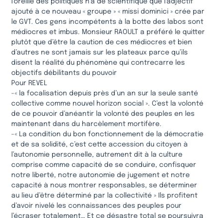
l’oreille des politiques n’a de scientifique que l’adjectif
ajouté à ce nouveau « groupe » « missi dominici » crée par
le GVT. Ces gens incompétents à la botte des labos sont
médiocres et imbus. Monsieur RAOULT a préféré le quitter
plutôt que d’être la caution de ces médiocres et bien
d’autres ne sont jamais sur les plateaux parce qu’ils
disent la réalité du phénomène qui contrecarre les
objectifs débilitants du pouvoir
Pour REVEL
-« la focalisation depuis près d’un an sur la seule santé
collective comme nouvel horizon social ». C’est la volonté
de ce pouvoir d’anéantir la volonté des peuples en les
maintenant dans du harcèlement mortifère.
-« La condition du bon fonctionnement de la démocratie
et de sa solidité, c’est cette accession du citoyen à
l’autonomie personnelle, autrement dit à la culture
comprise comme capacité de se conduire, confisquer
notre liberté, notre autonomie de jugement et notre
capacité à nous montrer responsables, se déterminer
au lieu d’être déterminé par la collectivité » Ils profitent
d’avoir nivelé les connaissances des peuples pour
l’écraser totalement… Et ce désastre total se poursuivra