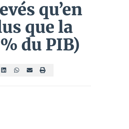
levés qu’en
lus que la
% du PIB)