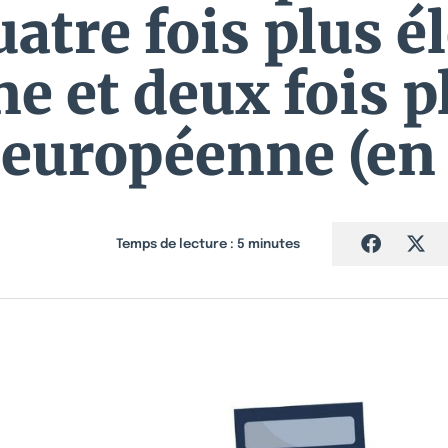
uatre fois plus é
 et deux fois p
européenne (en 
Temps de lecture :
5
minutes