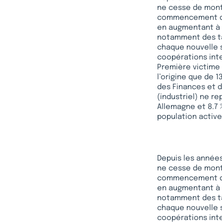
ne cesse de monte
commencement des
en augmentant à 
notamment des ta
chaque nouvelle s
coopérations int
Première victime :
l’origine que de 
des Finances et d
(industriel) ne r
Allemagne et 8.7 
population active
Depuis les années
ne cesse de monte
commencement des
en augmentant à 
notamment des ta
chaque nouvelle s
coopérations int