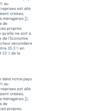
0% au
eprises est allé
aient créées,
s ménagères.]],
cs de
ces propres.
 qu’elle ne soit à
re de l’Economie
secteur secondaire
ntre 20.3 % en
 22 % de la
e dans notre pays
0% au
eprises est allé
aient créées,
s ménagères.]],
cs de
ces propres.