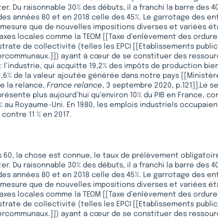
r. Du raisonnable 30% des débuts, il a franchi la barre des 4
 années 80 et en 2018 celle des 45%. Le garrotage des entr
mesure que de nouvelles impositions diverses et variées ét
xes locales comme la TEOM [[Taxe d’enlèvement des ordure
trate de collectivité (telles les EPCI [[Etablissements publi
ercommunaux.]]) ayant à cœur de se constituer des ressour
 l’industrie, qui acquitte 19,2% des impôts de production bien
13,6% de la valeur ajoutée générée dans notre pays [[Ministè
e la relance,
France relance
, 3 septembre 2020, p.121]].Le 
eprésente plus aujourd’hui qu’environ 10% du PIB en France, co
% au Royaume-Uni. En 1980, les emplois industriels occupaient
 contre 11 % en 2017.
 60, la chose est connue, le taux de prélèvement obligatoir
r. Du raisonnable 30% des débuts, il a franchi la barre des 4
 années 80 et en 2018 celle des 45%. Le garrotage des entr
mesure que de nouvelles impositions diverses et variées ét
xes locales comme la TEOM [[Taxe d’enlèvement des ordure
trate de collectivité (telles les EPCI [[Etablissements publi
ercommunaux.]]) ayant à cœur de se constituer des ressour