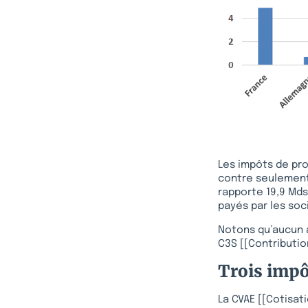
Les impôts de pr
contre seulement 
rapporte 19,9 Mds
payés par les soc
Notons qu’aucun a
C3S [[Contributio
Trois impôt
La CVAE [[Cotisat