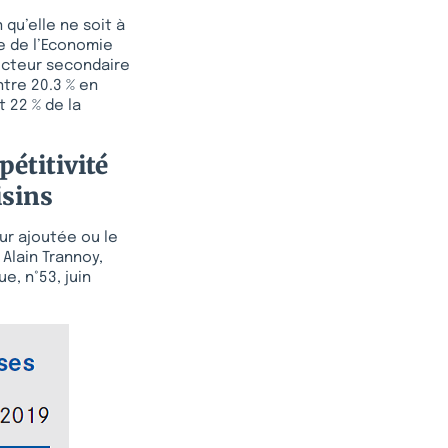
 qu’elle ne soit à
re de l’Economie
secteur secondaire
ntre 20.3 % en
 22 % de la
étitivité
isins
eur ajoutée ou le
 Alain Trannoy,
e, n°53, juin