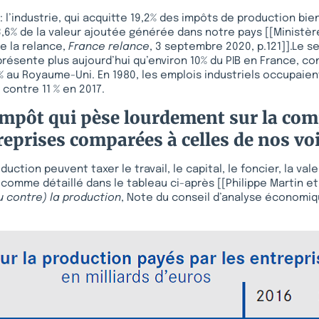
 l’industrie, qui acquitte 19,2% des impôts de production bien
13,6% de la valeur ajoutée générée dans notre pays [[Ministè
e la relance,
France relance
, 3 septembre 2020, p.121]].Le 
eprésente plus aujourd’hui qu’environ 10% du PIB en France, co
% au Royaume-Uni. En 1980, les emplois industriels occupaient
 contre 11 % en 2017.
impôt qui pèse lourdement sur la comp
reprises comparées à celles de nos vo
uction peuvent taxer le travail, le capital, le foncier, la val
, comme détaillé dans le tableau ci-après [[Philippe Martin et
u contre) la production
, Note du conseil d’analyse économiqu