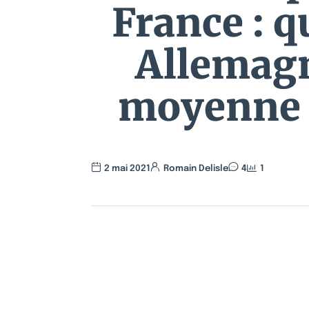
France : q
Allemagne
moyenne 
2 mai 2021
Romain Delisle
4
1