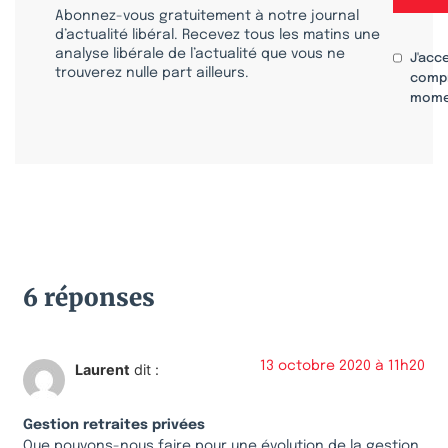
Abonnez-vous gratuitement à notre journal
d’actualité libéral. Recevez tous les matins une
analyse libérale de l’actualité que vous ne
J'acc
trouverez nulle part ailleurs.
compr
mome
6 réponses
13 octobre 2020 à 11h20
Laurent
dit :
Gestion retraites privées
Que pouvons-nous faire pour une évolution de la gestion