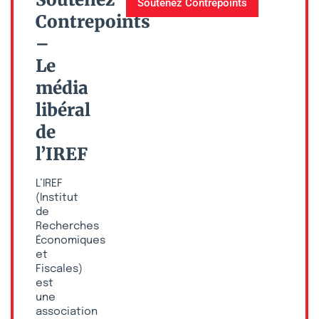
Soutenez Contrepoints
Contrepoints
–
Le
média
libéral
de
l’IREF
L’IREF
(Institut
de
Recherches
Économiques
et
Fiscales)
est
une
association