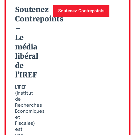
Soutenez
Soutenez Contrepoints
Contrepoints
–
Le
média
libéral
de
l’IREF
L’IREF
(Institut
de
Recherches
Économiques
et
Fiscales)
est