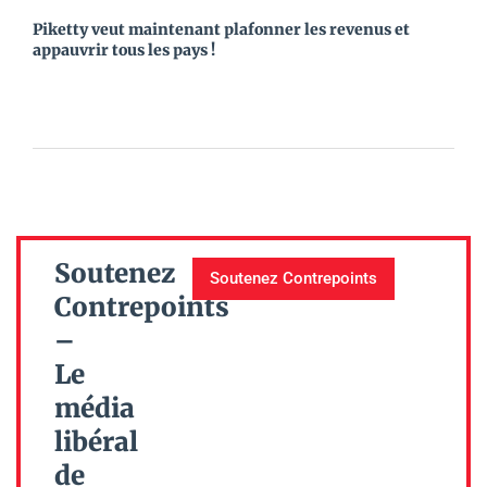
Piketty veut maintenant plafonner les revenus et
appauvrir tous les pays !
Soutenez
Soutenez Contrepoints
Contrepoints
–
Le
média
libéral
de