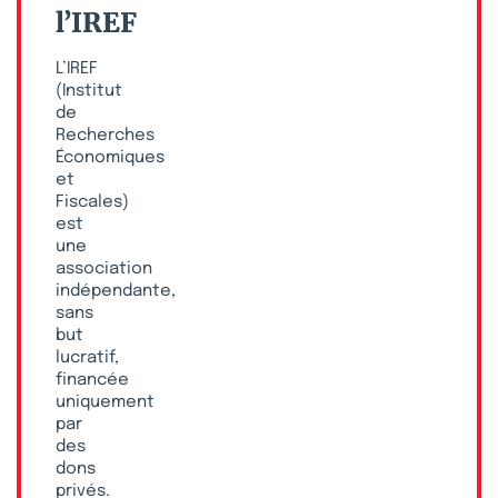
l’IREF
L’IREF
(Institut
de
Recherches
Économiques
et
Fiscales)
est
une
association
indépendante,
sans
but
lucratif,
financée
uniquement
par
des
dons
privés.