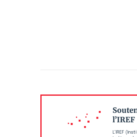
Souten
l’IREF
L’IREF (In