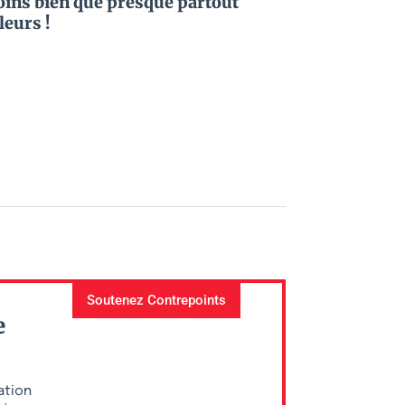
ins bien que presque partout
lleurs !
Soutenez Contrepoints
e
ation