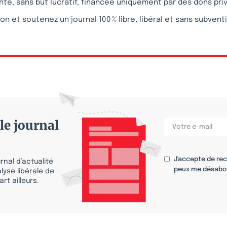
te, sans but lucratif, financée uniquement par des dons pri
on et soutenez un journal 100 % libre, libéral et sans subvent
le journal
J'accepte de re
nal d’actualité
peux me désabo
lyse libérale de
rt ailleurs.