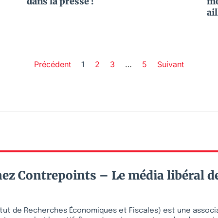
dans la presse !
mo
ai
Précédent
1
2
3
…
5
Suivant
ez Contrepoints – Le média libéral d
stitut de Recherches Économiques et Fiscales) est une associ