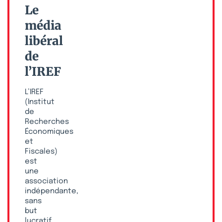
Le
média
libéral
de
l’IREF
L’IREF
(Institut
de
Recherches
Économiques
et
Fiscales)
est
une
association
indépendante,
sans
but
lucratif,