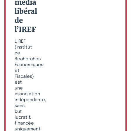
média
libéral
de
l’IREF
L’IREF
(Institut
de
Recherches
Économiques
et
Fiscales)
est
une
association
indépendante,
sans
but
lucratif,
financée
uniquement