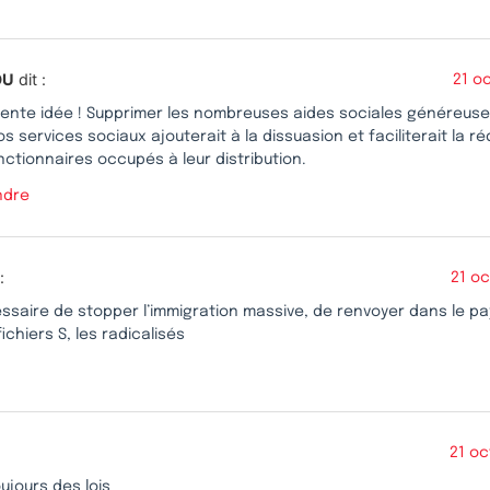
OU
dit :
21 o
lente idée ! Supprimer les nombreuses aides sociales généreu
os services sociaux ajouterait à la dissuasion et faciliterait la 
nctionnaires occupés à leur distribution.
ndre
:
21 o
essaire de stopper l’immigration massive, de renvoyer dans le pay
fichiers S, les radicalisés
21 oc
oujours des lois