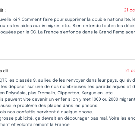
it :
21 o
velle loi ? Comment faire pour supprimer la double nationalité,
 toutes les aides aux immigrés etc.. Bien entendu toutes les déci
toquées par le CC. La France s’enfonce dans le Grand Remplacem
a
dit :
21 o
QTF, les classés S, au lieu de les renvoyer dans leur pays, qui é
t les déposer sur une de nos nombreuses iles paradisiaques et 
0 en Polynésie, plus Tromelin, Clipperton, Kerguelen…etc
s peuvent vite devenir un enfer si on y met 1000 ou 2000 migrant
 aussi le problème des places dans les prisons.
ois nos confettis serviront à quelque chose.
rosse publicité, ça devrait en décourager pas mal. Voire les en
ent et volontairement la France