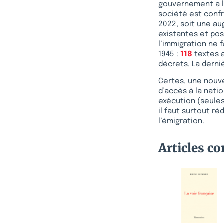
gouvernement a le
société est conf
2022, soit une au
existantes et pose
l’immigration ne 
1945 :
118
textes a
décrets. La derniè
Certes, une nouvel
d’accès à la nati
exécution (seule
il faut surtout ré
l’émigration.
Articles c