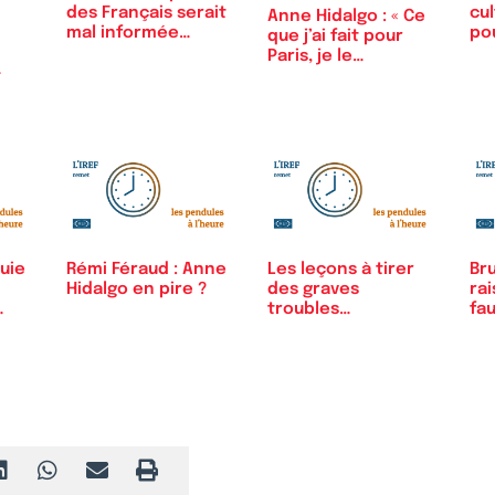
des Français serait
cul
Anne Hidalgo : « Ce
mal informée…
pou
que j’ai fait pour
Paris, je le…
uie
Rémi Féraud : Anne
Les leçons à tirer
Bru
Hidalgo en pire ?
des graves
rai
…
troubles
fau
consécutifs à…