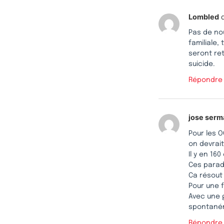
Lombled
d
Pas de nou
familiale,
seront re
suicide.
Répondre
jose serm
Pour les O
on devrai
Il y en 16
Ces paradi
Ca résout
Pour une f
Avec une g
spontaném
Répondre