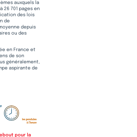
lèmes auxquels la
à 26 701 pages en
ication des lois
on de
n moyenne depuis
aires ou des
trée en France et
yens de son
plus généralement,
ompe aspirante de
ebout pour la