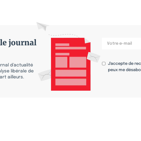
le journal
J'accepte de re
nal d’actualité
peux me désabo
lyse libérale de
rt ailleurs.
s