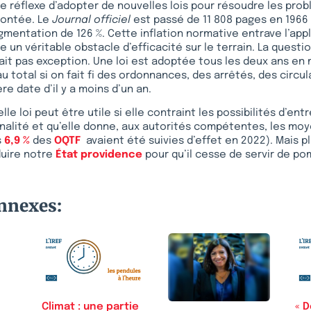
 réflexe d’adopter de nouvelles lois pour résoudre les prob
rontée. Le
Journal officiel
est passé de 11 808 pages en 1966 
gmentation de 126 %. Cette inflation normative entrave l’appl
 un véritable obstacle d’efficacité sur le terrain. La questi
fait pas exception. Une loi est adoptée tous les deux ans e
u total si on fait fi des ordonnances, des arrêtés, des circul
re date d’il y a moins d’un an.
le loi peut être utile si elle contraint les possibilités d’en
onalité et qu’elle donne, aux autorités compétentes, les mo
s
6,9 %
des
OQTF
avaient été suivies d’effet en 2022). Mais 
duire notre
État providence
pour qu’il cesse de servir de p
onnexes:
Climat : une partie
« D