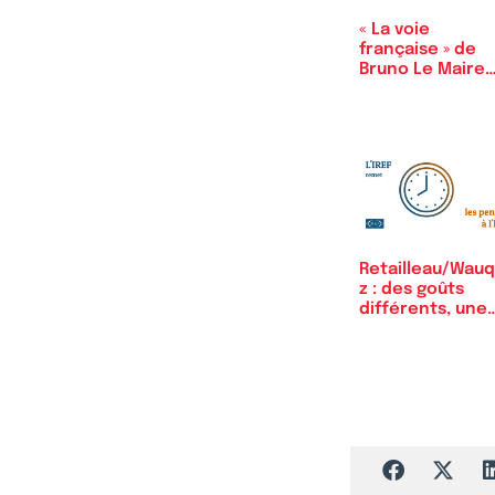
« La voie
française » de
Bruno Le Maire
n’est pas…
Retailleau/Wauq
z : des goûts
différents, une