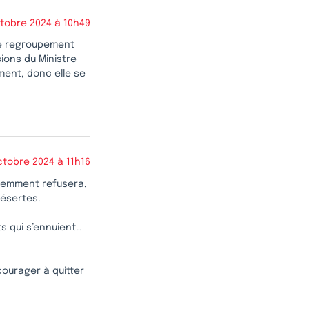
ctobre 2024 à 10h49
 le regroupement
sions du Ministre
ent, donc elle se
ctobre 2024 à 11h16
videmment refusera,
désertes.
s qui s’ennuient…
courager à quitter