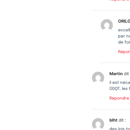
ORIL
excel
par n
de fo
Répo
Martin
dit 
il est néc
ODQT, les 
Répondre
blht
dit :
des lois t