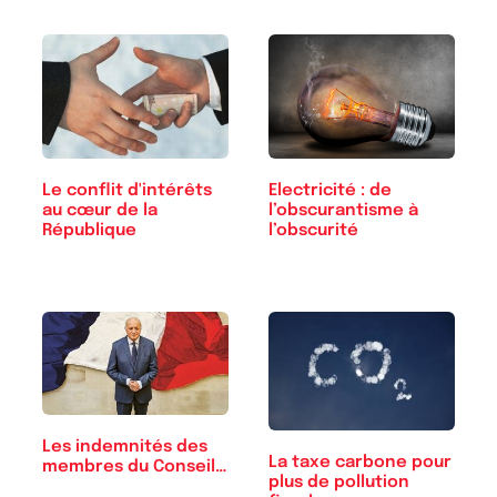
Le conflit d'intérêts
Electricité : de
au cœur de la
l’obscurantisme à
République
l’obscurité
Les indemnités des
La taxe carbone pour
membres du Conseil…
plus de pollution