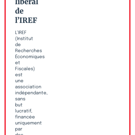
libéral
de
l’IREF
L’IREF
(Institut
de
Recherches
Économiques
et
Fiscales)
est
une
association
indépendante,
sans
but
lucratif,
financée
uniquement
par