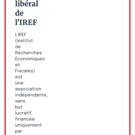
libéral
de
l’IREF
L’IREF
(Institut
de
Recherches
Économiques
et
Fiscales)
est
une
association
indépendante,
sans
but
lucratif,
financée
uniquement
par