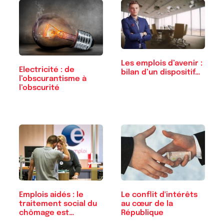
Les emplois d’avenir :
Electricité : de
bilan d’un dispositif…
l’obscurantisme à
l’obscurité
Emplois aidés : le
Le conflit d'intérêts
traitement social du
au cœur de la
chômage est…
République