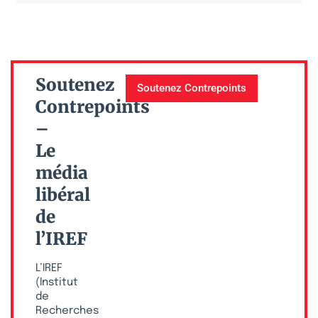
Soutenez
Soutenez Contrepoints
Contrepoints
–
Le
média
libéral
de
l’IREF
L’IREF
(Institut
de
Recherches