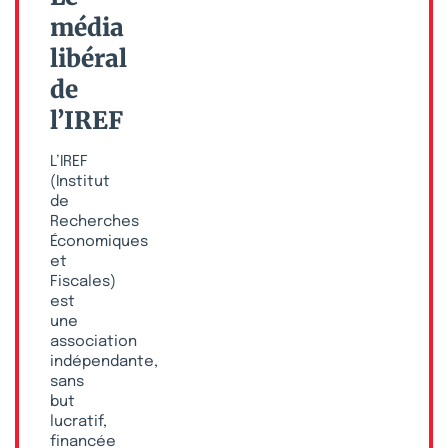
média
libéral
de
l’IREF
L’IREF
(Institut
de
Recherches
Économiques
et
Fiscales)
est
une
association
indépendante,
sans
but
lucratif,
financée