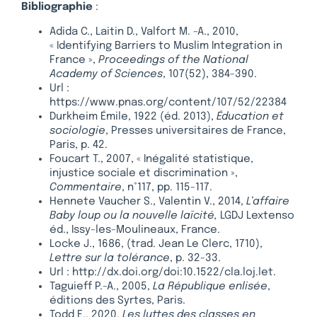
Bibliographie
:
Adida C., Laitin D., Valfort M. -A., 2010,
« Identifying Barriers to Muslim Integration in
France »,
Proceedings of the National
Academy of Sciences
, 107(52), 384-390.
Url :
https://www.pnas.org/content/107/52/22384
Durkheim Émile, 1922 (éd. 2013),
Éducation et
sociologie
, Presses universitaires de France,
Paris, p. 42.
Foucart T., 2007, « Inégalité statistique,
injustice sociale et discrimination »,
Commentaire
, n°117, pp. 115-117.
Hennete Vaucher S., Valentin V., 2014,
L’affaire
Baby loup ou la nouvelle laïcité,
LGDJ Lextenso
éd., Issy-les-Moulineaux, France.
Locke J., 1686, (trad. Jean Le Clerc, 1710),
Lettre sur la tolérance
, p. 32-33.
Url : http://dx.doi.org/doi:10.1522/cla.loj.let.
Taguieff P.-A., 2005,
La République enlisée
,
éditions des Syrtes, Paris.
Todd E., 2020,
Les luttes des classes en