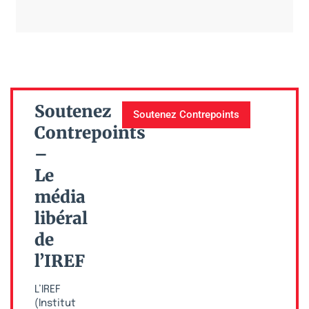
Soutenez
Soutenez Contrepoints
Contrepoints
–
Le
média
libéral
de
l’IREF
L’IREF
(Institut