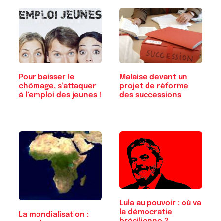
Pour baisser le
Malaise devant un
chômage, s’attaquer
projet de réforme
à l’emploi des jeunes !
des successions
Lula au pouvoir : où va
la démocratie
La mondialisation :
brésilienne ?