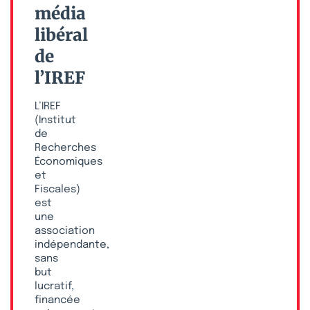
média
libéral
de
l’IREF
L’IREF
(Institut
de
Recherches
Économiques
et
Fiscales)
est
une
association
indépendante,
sans
but
lucratif,
financée