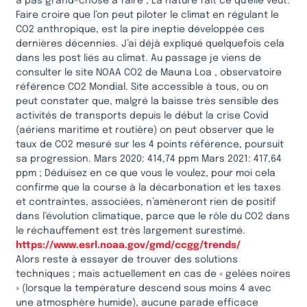
a pas grand-chose à faire ; La nature fait ce qu’elle veut.
Faire croire que l’on peut piloter le climat en régulant le
CO2 anthropique, est la pire ineptie développée ces
dernières décennies. J’ai déjà expliqué quelquefois cela
dans les post liés au climat. Au passage je viens de
consulter le site NOAA CO2 de Mauna Loa , observatoire
référence CO2 Mondial. Site accessible à tous, ou on
peut constater que, malgré la baisse très sensible des
activités de transports depuis le début la crise Covid
(aériens maritime et routière) on peut observer que le
taux de CO2 mesuré sur les 4 points référence, poursuit
sa progression. Mars 2020: 414,74 ppm Mars 2021: 417,64
ppm ; Déduisez en ce que vous le voulez, pour moi cela
confirme que la course à la décarbonation et les taxes
et contraintes, associées, n’amèneront rien de positif
dans l’évolution climatique, parce que le rôle du CO2 dans
le réchauffement est très largement surestimé.
https://www.esrl.noaa.gov/gmd/ccgg/trends/
Alors reste à essayer de trouver des solutions
techniques ; mais actuellement en cas de « gelées noires
» (lorsque la température descend sous moins 4 avec
une atmosphère humide), aucune parade efficace