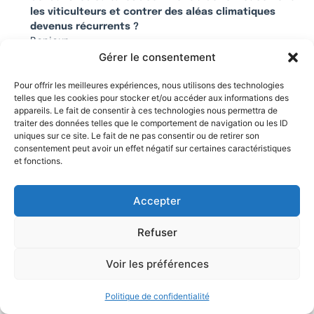
les viticulteurs et contrer des aléas climatiques
devenus récurrents ?
Bonjour,
Gérer le consentement
cette affirmation est une observation des conditions
climatiques qui changent depuis quelques années et
Pour offrir les meilleures expériences, nous utilisons des technologies
que nous observons dans plusieurs exploitations.
telles que les cookies pour stocker et/ou accéder aux informations des
appareils. Le fait de consentir à ces technologies nous permettra de
C’est ce que j’explique dans l’article (date des
traiter des données telles que le comportement de navigation ou les ID
vendanges, grêle, gel).
uniques sur ce site. Le fait de ne pas consentir ou de retirer son
consentement peut avoir un effet négatif sur certaines caractéristiques
Autre fait observé récemment : cette année, nous
et fonctions.
avons battu un record de chaleur et de température
du vin lors des vendanges dans mon exploitation
familiale. 31.5°C, jamais vu depuis que ma famille cultive
Accepter
la vigne.
Refuser
Répondre
Voir les préférences
18 avril 2021 à 9h18
Anonyme
dit :
Politique de confidentialité