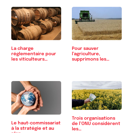
La charge
Pour sauver
réglementaire pour
l’agriculture,
les viticulteurs
supprimons les
cognaçais
subventions !
Trois organisations
Le haut-commissariat
de l’ONU considèrent
à la stratégie et au
les…