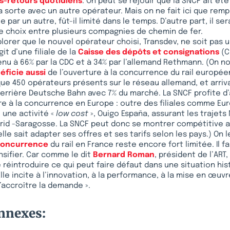
rs-retours quotidiens
. On peut se réjouir que la SNCF ait ét
 sorte avec un autre opérateur. Mais on ne fait ici que rem
par un autre, fût-il limité dans le temps. D’autre part, il se
 le choix entre plusieurs compagnies de chemin de fer.
plorer que le nouvel opérateur choisi, Transdev, ne soit pas 
agit d’une filiale de la
Caisse des dépôts et consignations
(C
nu à 66% par la CDC et à 34% par l’allemand Rethmann. (On n
éficie aussi
de l’ouverture à la concurrence du rail européen
ue 450 opérateurs présents sur le réseau allemand, et arri
rrière Deutsche Bahn avec 7% du marché. La SNCF profite d’ai
e à la concurrence en Europe : outre des filiales comme Eur
 une activité «
low cost
», Ouigo España, assurant les trajets 
rid -Saragosse. La SNCF peut donc se montrer compétitive a
le sait adapter ses offres et ses tarifs selon les pays.) On le
 concurrence
du rail en France reste encore fort limitée. Il f
nsifier. Car comme le dit
Bernard Roman
, président de l’ART
e réintroduire ce qui peut faire défaut dans une situation h
lle incite à l’innovation, à la performance, à la mise en œuvr
’accroître la demande ».
onnexes: