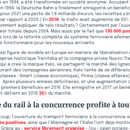
e en 1994, a été transformée en société anonyme. Accusant
 en 1994, la Deutsche Bahn a finalement enregistré un bénéfice
i pour 2021 une perte de 1,6 milliards d’euros, les recettes s’
par rapport à 2020.) En
2018
, le trafic avait augmenté de 50%
omment expliquer de tels résultats ? Certainement par l’ouve
est totale depuis 2004. Mais aussi par le fait que
130 000 po
s lors de la refonte complète du système ferroviaire allem
 de fonctionnaire pour les nouveaux arrivants.
 aussi figure de modèle en Europe en matière de libéralisation
treprise historique Trenitalia et la compagnie privée Nuovo Tr
, qui a créé la marque Italo, se partagent le marché des ligne
spirant des compagnies aériennes, Italo tente de se différen
lasses : Smart (classe économique), Prima (classe affaires)
. Après plusieurs années déficitaires, et une augmentation d
es premiers bénéfices en 2016. Elle enregistre en 2017 un bén
t détient en 2018
35%
du marché.
 du rail à la concurrence profite à to
oup, l’ouverture du transport ferroviaire à la concurrence 
ès positives
, ainsi que l’Allemagne et l’Italie l’ont déjà mo
. Grâce au «
service librement organisé
» (ou «
open access
»