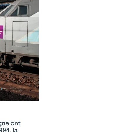
gne ont
994, la