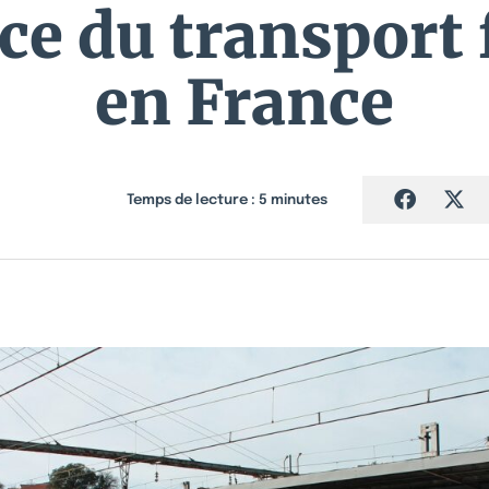
e du transport 
en France
Temps de lecture :
5
minutes