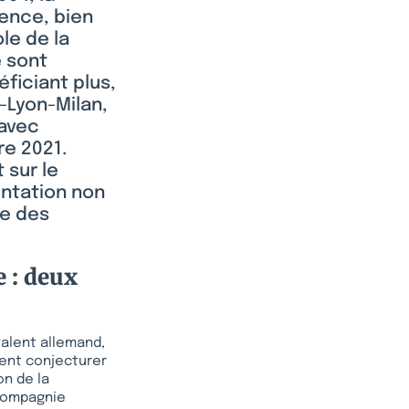
rence, bien
le de la
e sont
ficiant plus,
-Lyon-Milan,
 avec
re 2021.
 sur le
entation non
ce des
e : deux
alent allemand,
ment conjecturer
on de la
 compagnie