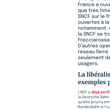
France a ouve
que très timi
SNCF sur le f
ouvertes à l
notamment, du
la SNCF se t
Frecciarossa,
D’autres opé
réseau ferré
seulement de
usagers.
La libérali
exemples p
L’IREF a
déjà écrit
la Deutsche Bahn 
qu’elle pourra en
Bundesbahn à l’ou