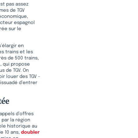
est pas assez
ames de TGV
 économique,
ucteur espagnol
rée sur le
’élargir en
s trains et les
ès de 500 trains,
), qui propose
us de TGV. On
ir louer des TGV –
 dissuadé d’entrer
tée
 appels d’offres
é par la région
ole historique au
de 10 ans,
doubler