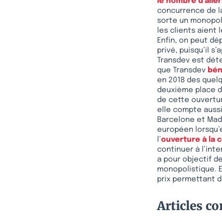
le nombre d’alle
concurrence de la
sorte un monopole 
les clients aient
Enfin, on peut dé
privé, puisqu’il s’
Transdev est déte
que Transdev
bén
en 2018 des quelq
deuxième place de
de cette ouvertur
elle compte aussi
Barcelone et Mad
européen lorsqu’el
l’
ouverture à la
continuer à l’inte
a pour objectif d
monopolistique. E
prix permettant d
Articles c