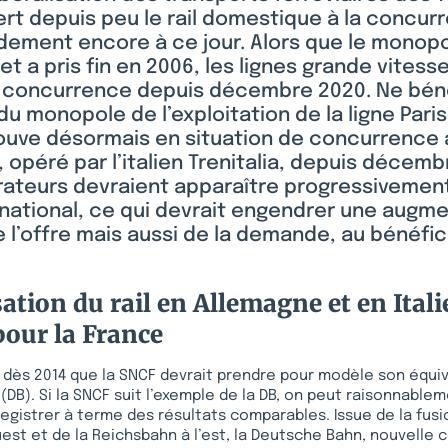
rt depuis peu le rail domestique à la concur
dement encore à ce jour. Alors que le monopo
ret a pris fin en 2006, les lignes grande vitess
a concurrence depuis décembre 2020. Ne béné
 monopole de l’exploitation de la ligne Paris
rouve désormais en situation de concurrence
 opéré par l’italien Trenitalia, depuis décemb
rateurs devraient apparaître progressivement
 national, ce qui devrait engendrer une augm
 l’offre mais aussi de la demande, au bénéfi
sation du rail en Allemagne et en Itali
our la France
dès 2014 que la SNCF devrait prendre pour modèle son équiv
(DB). Si la SNCF suit l’exemple de la DB, on peut raisonnable
registrer à terme des résultats comparables. Issue de la fusi
est et de la Reichsbahn à l’est, la Deutsche Bahn, nouvelle