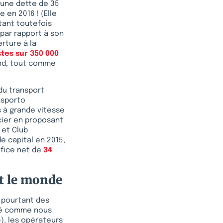
 une dette de 35
 en 2016 ! (Elle
étant toutefois
 par rapport à son
rture à la
stes sur 350 000
and, tout comme
 du transport
asporto
s à grande vitesse
cier en proposant
 et Club
e capital en 2015,
éfice net de
34
ut le monde
a pourtant des
ntré comme nous
), les opérateurs