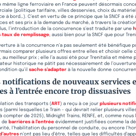
ne même ligne ferroviaire en France peuvent désormais conc
iale (politique tarifaire, villes desservies, choix du matérie
e à bord…). C’est en vertu de ce principe que la SNCF a ét
ces et ses prix à la demande du marché, à travers la création
lus, l’introduction de la concurrence s’est traduite par une
h
s taux de remplissage
, aussi bien pour la SNCF que pour Treni
ouverture à la concurrence n’a pas seulement été bénéfique p
mais comparer plusieurs offres entre elles et choisir celle q
 au meilleur prix ; elle l’a aussi été pour Trenitalia et même 
ateur historique ne pâtit pas nécessairement de l’ouverture 
ndition qu’il
sache s’adapter
à la nouvelle donne concurrent
 notifications de nouveaux services 
es à l’entrée encore trop dissuasives
ulation des transports (
ART
) a reçu à ce jour
plusieurs notif
(parmi lesquelles Le Train – qui devrait relier plusieurs ville
 à compter de 2025), Midnight Trains, RENFE, et, comme nous l
é de
barrières à l’entrée
évidemment justifiées comme la dé
urité, l’habilitation du personnel de conduite, ou encore l’h
d’autres
n’ont pas lieu d’être, telles que les difficultés d’a