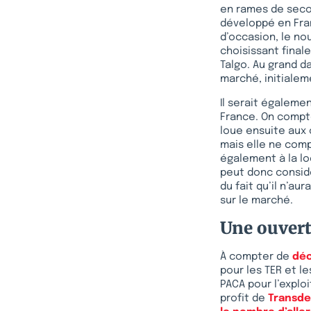
en rames de secon
développé en Fra
d’occasion, le no
choisissant fina
Talgo. Au grand d
marché, initialem
Il serait égaleme
France. On compte
loue ensuite aux 
mais elle ne comp
également à la lo
peut donc considé
du fait qu’il n’au
sur le marché.
Une ouvert
À compter de
dé
pour les TER et le
PACA pour l’explo
profit de
Transde