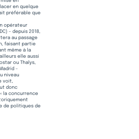
é mise en
placer en quelque
rait préférable que
un opérateur
DC) – depuis 2018,
otera au passage
, faisant partie
vant même à la
lleurs elle aussi
ostar ou Thalys,
Madrid –
u niveau
 voit,
aut donc
, « la concurrence
istoriquement
e de politiques de