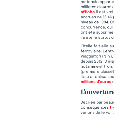
nationale apparu
milliards d’euros
affiche
il est vra
accrues de 18,4% 
niveau de 1994. C
concurrence, qui 
ont été supprimé
l’a été le statut
L’Italie fait elle
ferroviaire. L’en
Viaggiatori (NTV)
depuis 2012. S’in
notamment trois c
(première classe)
Italo a réalisé s
millions d’euros
e
L’ouverture
Décriée par beauc
conséquences
tr
venons de le voir