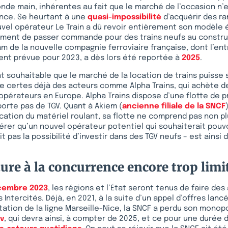
de main, inhérentes au fait que le marché de l’occasion n’
nce. Se heurtant à une
quasi-impossibilité
d’acquérir des r
uvel opérateur Le Train a dû revoir entièrement son modèle
lement de passer commande pour des trains neufs au constr
am de la nouvelle compagnie ferroviaire française, dont l’ent
ent prévue pour 2023, a dès lors été reportée à
2025
.
nt souhaitable que le marché de la location de trains puisse s
 certes déjà des acteurs comme Alpha Trains, qui achète de
opérateurs en Europe. Alpha Trains dispose d’une flotte de pr
orte pas de TGV. Quant à Akiem (
ancienne filiale de la SNCF
cation du matériel roulant, sa flotte ne comprend pas non pl
rer qu’un nouvel opérateur potentiel qui souhaiterait pouvo
rait pas la possibilité d’investir dans des TGV neufs – est ainsi
ure à la concurrence encore trop limi
cembre 2023
, les régions et l’État seront tenus de faire des
s Intercités. Déjà, en 2021, à la suite d’un appel d’offres lanc
itation de la ligne Marseille-Nice, la SNCF a perdu son monop
v
, qui devra ainsi, à compter de 2025, et ce pour une durée 