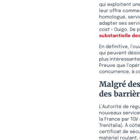
qui exploitent u
leur offre commerc
homologué, servic
adapter ses servi
cost
» Ouigo. De p
substantielle de
En définitive, l’
qui peuvent désor
plus intéressante,
Preuve que l’opér
concurrence, à co
Malgré des
des barrièr
L’Autorité de rég
nouveaux services 
la France par TGV
Trenitalia). À côt
certificat de séc
matériel roulant,