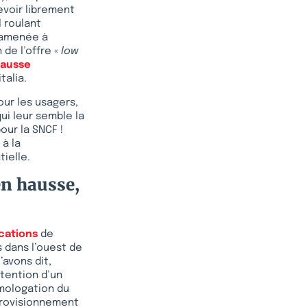
evoir librement
l roulant
é amenée à
 de l’offre «
low
ausse
talia.
our les usagers,
ui leur semble la
pour la SNCF !
à la
ielle.
en hausse,
ications
de
s dans l’ouest de
’avons dit,
tention d’un
omologation du
pprovisionnement