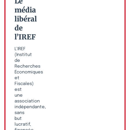
Le
média
libéral
de
l’IREF
L’IREF
(Institut
de
Recherches
Économiques
et
Fiscales)
est
une
association
indépendante,
sans
but
lucratif,