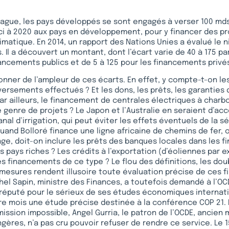
gue, les pays développés se sont engagés à verser 100 mds$
’ici à 2020 aux pays en développement, pour y financer des pr
matique. En 2014, un rapport des Nations Unies a évalué le 
 Il a découvert un montant, dont l’écart varie de 40 à 175 par
ancements publics et de 5 à 125 pour les financements privé
étonner de l’ampleur de ces écarts. En effet, y compte-t-on l
ersements effectués ? Et les dons, les prêts, les garanties 
Par ailleurs, le financement de centrales électriques à charbo
e genre de projets ? Le Japon et l’Australie en seraient d’acc
nal d’irrigation, qui peut éviter les effets éventuels de la 
 Quand Bolloré finance une ligne africaine de chemins de fer,
ge, doit-on inclure les prêts des banques locales dans les 
s pays riches ? Les crédits à l’exportation (d’éoliennes par 
es financements de ce type ? Le flou des définitions, les do
 mesures rendent illusoire toute évaluation précise de ces 
ichel Sapin, ministre des Finances, a toutefois demandé à l’OC
réputé pour le sérieux de ses études économiques internati
e mois une étude précise destinée à la conférence COP 21. 
mission impossible, Angel Gurria, le patron de l’OCDE, ancien 
ngères, n’a pas cru pouvoir refuser de rendre ce service. Le 