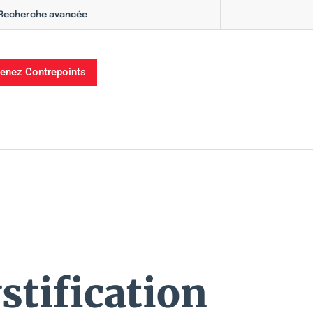
Recherche avancée
enez Contrepoints
stification