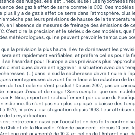
issance des nuages, elle est …nébuleuse ! Les hypothèses r
fluence des gaz à effet de serre comme le CO2. Ces modèles
 plus il y a de gaz à effet de serre dans l’atmosphère, plus
 n’empêche pas leurs prévisions de hausse de la température
, en l’absence de mesures de freinage des émissions de ces
8 °C. C’est dire la précision et le sérieux de ces modèles, que 
des météorologues, qui ne peuvent prévoir le temps que po
 que la prévision la plus haute. Il évite dorénavant les prévis
 seraient rapidement vérifiables, et préfère celles pour la fi
 il se hasardait pour l’Europe à des prévisions plus rapproc
ts climatiques devraient aggraver la situation avec des te
cheresses, (…) dans le sud la sécheresse devrait nuire à l’
égions montagneuses devront faire face à la réduction de la
ien de tout cela ne s’est produit ! Depuis 2007, pas de canicu
de manque d’eau et de neige ! Sans compter que ces modèle
voir El Niño, important réchauffement périodique du Pacifiqu
 indienne. Ils n’ont pas non plus expliqué la baisse des tem
 à 1970, ni prévu leur stagnation depuis 1998. Leur attribuer 
e de la mystification.
on est entretenue aussi par l’occultation des faits contredis
 du Chili et de la Nouvelle-Zélande avancent ; depuis 10 ans, l
’Arctique ont augmenté de 10 %, et celles de l’Antarctique, de 