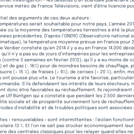
Climat investigation – les dessous d’un scandale planétaire (é
service météo de France Télévisions, vient d’être licencié pou
tiel des arguments de ces deux auteurs :
températures serait souhaitable pour notre pays. L’année 201
nnée où la moyenne des températures terrestres a été la plus
nnées précédentes. D’après l’ONERC (Observatoire national su
imatique), la température moyenne prévue en France pour 20
ppe Verdier constate qu’en 2014 il y a eu en France 14.000 dé
r, qu’il n’y a pas eu de jours d’intempéries pour les entrepris
s (contre 3 semaines en février 2012), qu’il y a eu moins de
%) et de gaz (- 16%) pour de moindres besoins de chauffage, pl
sucre (+ 15 %), de fraises (+ 9%), de cerises (+ 20 %), enfin, mo
s ont poussé plus vite. Le tourisme a été favorisé, particuli
rmandie. S’ils défendaient les intérêts de leurs électeurs,
ent donc être favorables au réchauffement. Ils rejoindraient a
e Ulf Bûntgen qui a constaté que pendant les 2.500 dernièr
lité sociale et de prospérité surviennent lors de réchauffe
riodes d’instabilité et de troubles politiques sont associées
.
ites « renouvelables » sont intermittentes : l’éolien foncti
olaire 13 %. Et l’on ne sait pas stocker économiquement leur é
ire des centrales classiques pour les relayer quand elles n