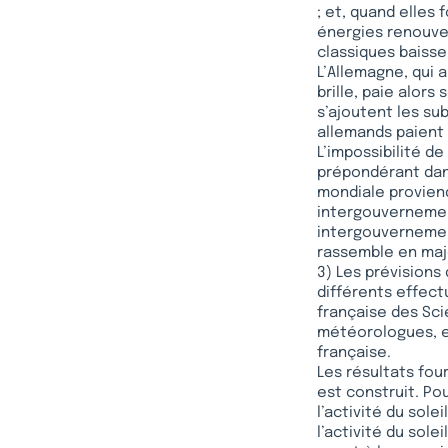
; et, quand elles 
énergies renouvel
classiques baisse
L’Allemagne, qui a
brille, paie alor
s’ajoutent les s
allemands paient a
L’impossibilité d
prépondérant dans 
mondiale proviend
intergouvernement
intergouvernement
rassemble en majo
3) Les prévisions
différents effect
française des Sci
météorologues, e
française.
Les résultats fo
est construit. Po
l’activité du sol
l’activité du solei