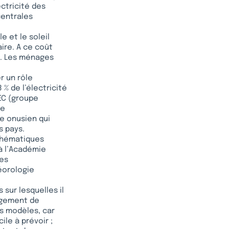
ectricité des
centrales
e et le soleil
aire. A ce coût
s. Les ménages
r un rôle
 % de l’électricité
EC (groupe
pe
e onusien qui
s pays.
athématiques
à l’Académie
les
éorologie
sur lesquelles il
argement de
es modèles, car
cile à prévoir ;