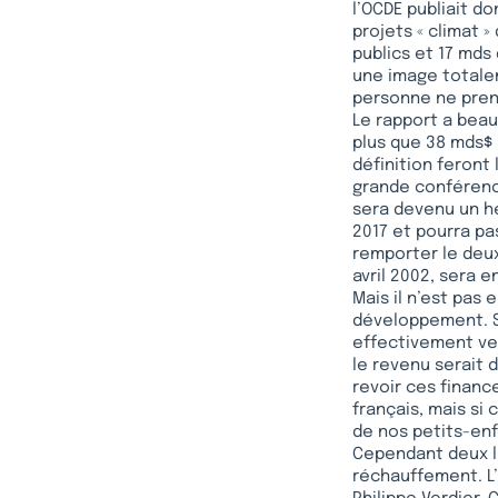
l’OCDE publiait d
projets « climat 
publics et 17 mds 
une image totalem
personne ne pren
Le rapport a beauc
plus que 38 mds$
définition feront 
grande conférence
sera devenu un hé
2017 et pourra pa
remporter le deux
avril 2002, sera e
Mais il n’est pas
développement. Si
effectivement ver
le revenu serait 
revoir ces financ
français, mais si 
de nos petits-enf
Cependant deux li
réchauffement. L’