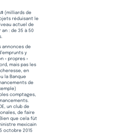
 (milliards de
ojets réduisant le
niveau actuel de
 an : de 35 à 50
s.
es annonces de
d’emprunts y
n « propres »
ord, mais pas les
sécheresse, en
 ou la Banque
financements de
exemple)
ubles comptages,
financements.
DE, un club de
onales, de faire
Bien que cela fût
ministre mexicain
15 octobre 2015