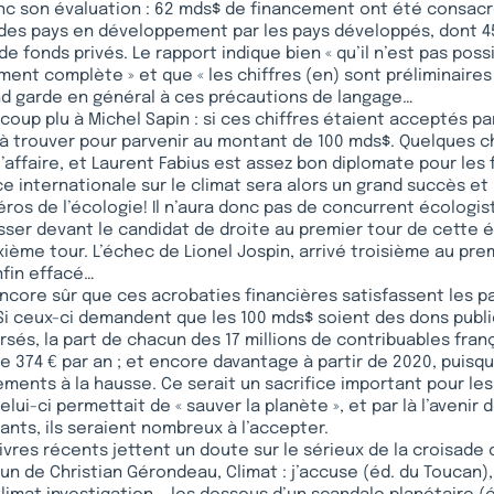
onc son évaluation : 62 mds$ de financement ont été consacr
» des pays en développement par les pays développés, dont 
de fonds privés. Le rapport indique bien « qu’il n’est pas poss
ent complète » et que « les chiffres (en) sont préliminaires e
d garde en général à ces précautions de langage…
oup plu à Michel Sapin : si ces chiffres étaient acceptés par 
 à trouver pour parvenir au montant de 100 mds$. Quelques
l’affaire, et Laurent Fabius est assez bon diplomate pour les 
 internationale sur le climat sera alors un grand succès et
ros de l’écologie! Il n’aura donc pas de concurrent écologist
sser devant le candidat de droite au premier tour de cette é
ième tour. L’échec de Lionel Jospin, arrivé troisième au prem
nfin effacé…
 encore sûr que ces acrobaties financières satisfassent les p
 ceux-ci demandent que les 100 mds$ soient des dons public
sés, la part de chacun des 17 millions de contribuables franç
de 374 € par an ; et encore davantage à partir de 2020, puisqu
ements à la hausse. Ce serait un sacrifice important pour le
celui-ci permettait de « sauver la planète », et par là l’avenir
ants, ils seraient nombreux à l’accepter.
vres récents jettent un doute sur le sérieux de la croisade 
un de Christian Gérondeau, Climat : j’accuse (éd. du Toucan), 