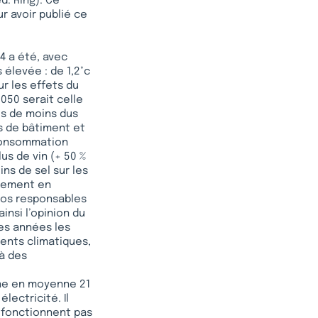
d. Ring). Ce
r avoir publié ce
4 a été, avec
 élevée : de 1,2°c
r les effets du
50 serait celle
cès de moins dus
es de bâtiment et
 consommation
us de vin (+ 50 %
ins de sel sur les
èrement en
 nos responsables
insi l’opinion du
es années les
ments climatiques,
 à des
onne en moyenne 21
lectricité. Il
e fonctionnent pas