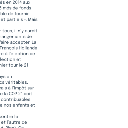
és en 2014 aux
45 mds de fonds
ible de fournir
t partiels ». Mais
tous, il n’y aurait
 changements de
faire accepter. La
 François Hollande
e à l’élection de
lection et
ier tour le 21
ays en
s véritables,
ais à l’impôt sur
e la COP 21 doit
s contribuables
 de nos enfants et
contre le
et l’autre de