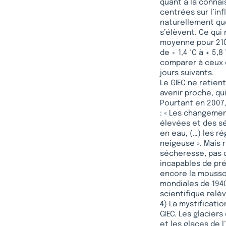
quant à la conna
centrées sur l’in
naturellement que
s’élèvent. Ce qui
moyenne pour 2100
de + 1,4 °C à + 5,
comparer à ceux 
jours suivants.
Le GIEC ne retient
avenir proche, qui
Pourtant en 2007,
: « Les changemen
élevées et des sé
en eau, (…) les r
neigeuse ». Mais r
sécheresse, pas 
incapables de pré
encore la mousson
mondiales de 1940
scientifique relèv
4) La mystificati
GIEC. Les glaciers
et les glaces de l