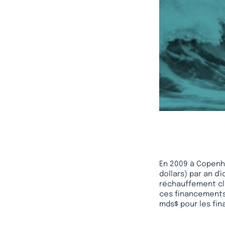
En 2009 à Copenha
dollars) par an d
réchauffement cli
ces financements. 
mds$ pour les fin