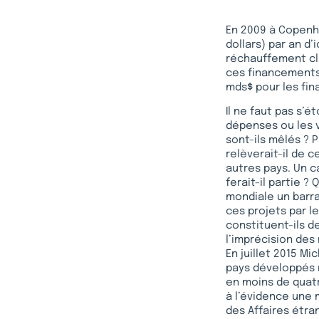
En 2009 à Copenha
dollars) par an d
réchauffement cli
ces financements.
mds$ pour les fin
Il ne faut pas s’
dépenses ou les v
sont-ils mêlés ? 
relèverait-il de c
autres pays. Un ca
ferait-il partie ?
mondiale un barra
ces projets par le
constituent-ils d
l’imprécision des
En juillet 2015 M
pays développés 
en moins de quatr
à l’évidence une 
des Affaires étra