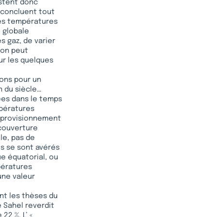
estent donc
 concluent tout
 les températures
 globale
 gaz, de varier
l’on peut
ur les quelques
ions pour un
n du siècle…
hées dans le temps
mpératures
approvisionnement
 couverture
le, pas de
s se sont avérés
e équatorial, ou
pératures
une valeur
ant les thèses du
e Sahel reverdit
22 %. L’ «