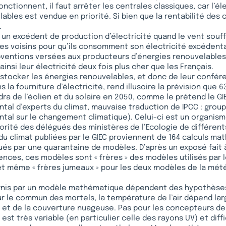
fonctionnent, il faut arrêter les centrales classiques, car l’él
ables est vendue en priorité. Si bien que la rentabilité des 
.
 un excédent de production d’électricité quand le vent souffl
s ses voisins pour qu’ils consomment son électricité excédent
ubventions versées aux producteurs d’énergies renouvelable
insi leur électricité deux fois plus cher que les Français.
e stocker les énergies renouvelables, et donc de leur confére
la fourniture d’électricité, rend illusoire la prévision que 63
ra de l’éolien et du solaire en 2050, comme le prétend le GI
al d’experts du climat, mauvaise traduction de IPCC : grou
al sur le changement climatique). Celui-ci est un organism
rité des délégués des ministères de l’Ecologie de différent
 du climat publiées par le GIEC proviennent de 164 calculs m
ués par une quarantaine de modèles. D’après un exposé fait 
ences, ces modèles sont « frères » des modèles utilisés par 
t même « frères jumeaux » pour les deux modèles de la mét
urnis par un modèle mathématique dépendent des hypothèses 
ur le commun des mortels, la température de l’air dépend l
eil et de la couverture nuageuse. Pas pour les concepteurs d
l est très variable (en particulier celle des rayons UV) et diffi