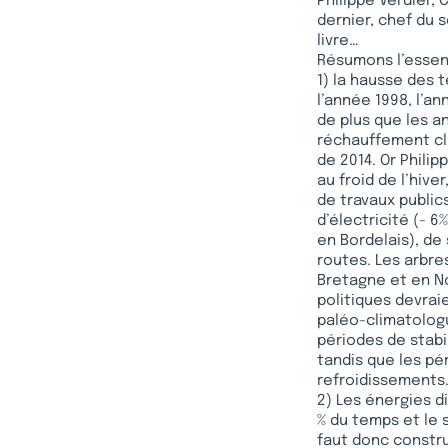
Philippe Verdier, 
dernier, chef du 
livre…
Résumons l’essen
1) la hausse des 
l’année 1998, l’a
de plus que les a
réchauffement cl
de 2014. Or Phili
au froid de l’hive
de travaux public
d’électricité (- 6
en Bordelais), de 
routes. Les arbre
Bretagne et en No
politiques devrai
paléo-climatologu
périodes de stabi
tandis que les pé
refroidissements
2) Les énergies d
% du temps et le s
faut donc constru