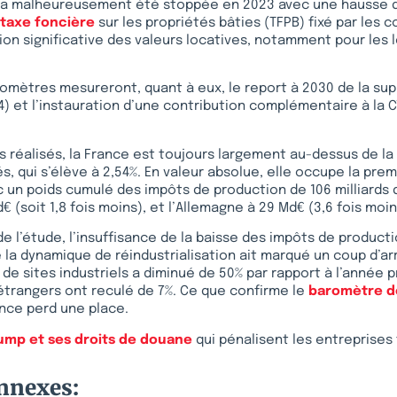
a malheureusement été stoppée en 2023 avec une hausse d
taxe foncière
sur les propriétés bâties (TFPB) fixé par les 
tion significative des valeurs locatives, notamment pour les 
omètres mesureront, quant à eux, le report à 2030 de la sup
) et l’instauration d’une contribution complémentaire à la 
s réalisés, la France est toujours largement au-dessus de 
s, qui s’élève à 2,54%. En valeur absolue, elle occupe la pre
un poids cumulé des impôts de production de 106 milliards 
Md€ (soit 1,8 fois moins), et l’Allemagne à 29 Md€ (3,6 fois moin
de l’étude, l’insuffisance de la baisse des impôts de product
 la dynamique de réindustrialisation ait marqué un coup d’ar
 de sites industriels a diminué de 50% par rapport à l’année 
étrangers ont reculé de 7%. Ce que confirme le
baromètre de 
ance perd une place.
ump et ses droits de douane
qui pénalisent les entreprises 
onnexes: