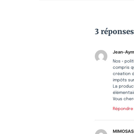
3 réponses
Jean-Aym
Nos « poli
compris q
création d
impôts sur
La product
élémentai
Vous cherc
Répondre
MIMOSAS