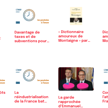
« Dictionnaire
Dic
Davantage de
amoureux de
am
taxes et de
:
Montaigne » par
Mo
subventions pour
André…
aider les…
ôts
La
Cou
réindustrialisation
l’a
La garde
de la France bat
Fr
rapprochée
de l’aile
d‘Emmanuel