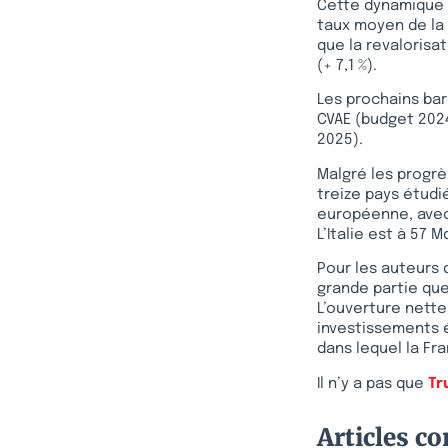
Cette dynamique 
taux moyen de la
que la revalorisa
(+ 7,1 %).
Les prochains bar
CVAE (budget 2024
2025).
Malgré les progrè
treize pays étudié
européenne, avec 
L’Italie est à 57 
Pour les auteurs 
grande partie que
L’ouverture nette
investissements 
dans lequel la Fr
Il n’y a pas que
Tr
Articles c