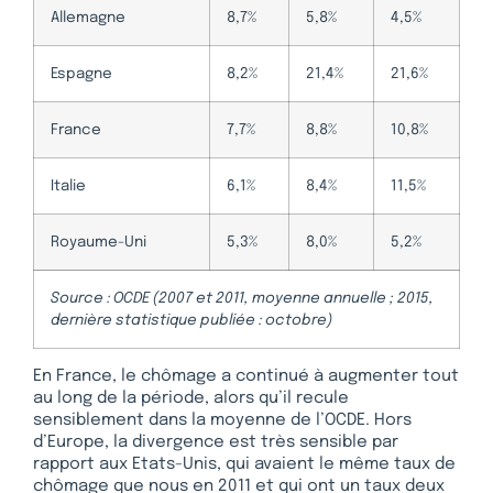
Allemagne
8,7%
5,8%
4,5%
Espagne
8,2%
21,4%
21,6%
France
7,7%
8,8%
10,8%
Italie
6,1%
8,4%
11,5%
Royaume-Uni
5,3%
8,0%
5,2%
Source : OCDE (2007 et 2011, moyenne annuelle ; 2015,
dernière statistique publiée : octobre)
En France, le chômage a continué à augmenter tout
au long de la période, alors qu’il recule
sensiblement dans la moyenne de l’OCDE. Hors
d’Europe, la divergence est très sensible par
rapport aux Etats-Unis, qui avaient le même taux de
chômage que nous en 2011 et qui ont un taux deux