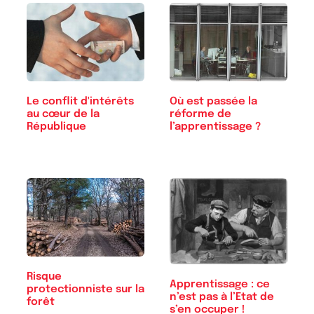
Le conflit d'intérêts
Où est passée la
au cœur de la
réforme de
République
l’apprentissage ?
Risque
Apprentissage : ce
protectionniste sur la
n’est pas à l’Etat de
forêt
s’en occuper !