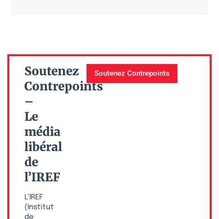
Soutenez
Soutenez Contrepoints
Contrepoints
–
Le
média
libéral
de
l’IREF
L’IREF
(Institut
de