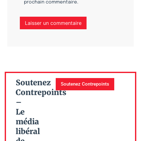
prochain commentaire.
Soutenez
Soutenez Contrepoints
Contrepoints
–
Le
média
libéral