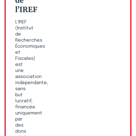
de
l’IREF
L’IREF
(Institut
de
Recherches
Économiques
et
Fiscales)
est
une
association
indépendante,
sans
but
lucratif,
financée
uniquement
par
des
dons