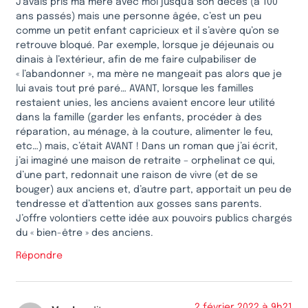
J’avais pris ma mère avec moi jusqu’à son décès (à 100
ans passés) mais une personne âgée, c’est un peu
comme un petit enfant capricieux et il s’avère qu’on se
retrouve bloqué. Par exemple, lorsque je déjeunais ou
dinais à l’extérieur, afin de me faire culpabiliser de
« l’abandonner », ma mère ne mangeait pas alors que je
lui avais tout pré paré… AVANT, lorsque les familles
restaient unies, les anciens avaient encore leur utilité
dans la famille (garder les enfants, procéder à des
réparation, au ménage, à la couture, alimenter le feu,
etc…) mais, c’était AVANT ! Dans un roman que j’ai écrit,
j’ai imaginé une maison de retraite – orphelinat ce qui,
d’une part, redonnait une raison de vivre (et de se
bouger) aux anciens et, d’autre part, apportait un peu de
tendresse et d’attention aux gosses sans parents.
J’offre volontiers cette idée aux pouvoirs publics chargés
du « bien-être » des anciens.
Répondre
2 février 2022 à 9h21