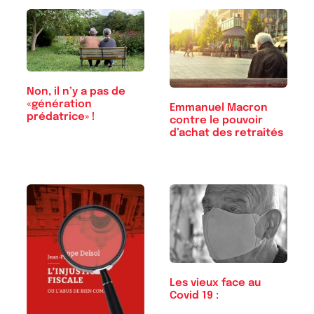
Non, il n’y a pas de
«génération
Emmanuel Macron
prédatrice» !
contre le pouvoir
d’achat des retraités
Les vieux face au
Covid 19 :