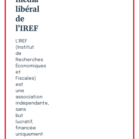
libéral
de
l’IREF
L’IREF
(Institut
de
Recherches
Économiques
et
Fiscales)
est
une
association
indépendante,
sans
but
lucratif,
financée
uniquement