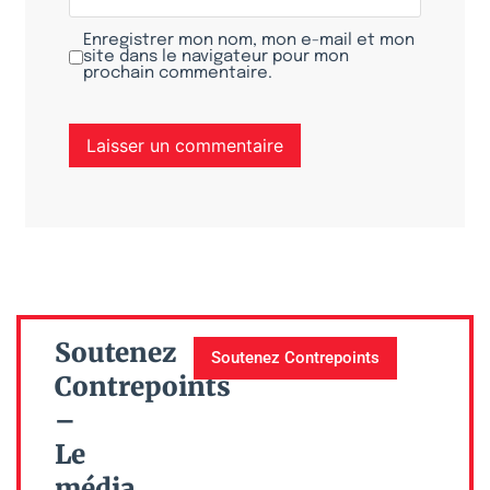
Enregistrer mon nom, mon e-mail et mon
site dans le navigateur pour mon
prochain commentaire.
Soutenez
Soutenez Contrepoints
Contrepoints
–
Le
média