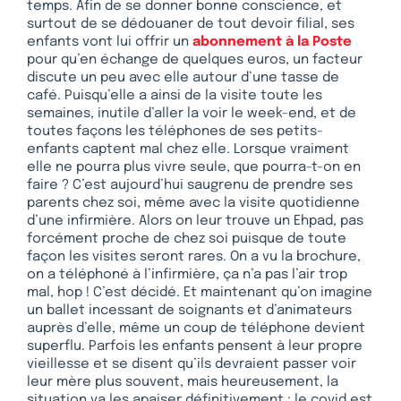
temps. Afin de se donner bonne conscience, et
surtout de se dédouaner de tout devoir filial, ses
enfants vont lui offrir un
abonnement à la Poste
pour qu’en échange de quelques euros, un facteur
discute un peu avec elle autour d’une tasse de
café. Puisqu’elle a ainsi de la visite toute les
semaines, inutile d’aller la voir le week-end, et de
toutes façons les téléphones de ses petits-
enfants captent mal chez elle. Lorsque vraiment
elle ne pourra plus vivre seule, que pourra-t-on en
faire ? C’est aujourd’hui saugrenu de prendre ses
parents chez soi, même avec la visite quotidienne
d’une infirmière. Alors on leur trouve un Ehpad, pas
forcément proche de chez soi puisque de toute
façon les visites seront rares. On a vu la brochure,
on a téléphoné à l’infirmière, ça n’a pas l’air trop
mal, hop ! C’est décidé. Et maintenant qu’on imagine
un ballet incessant de soignants et d’animateurs
auprès d’elle, même un coup de téléphone devient
superflu. Parfois les enfants pensent à leur propre
vieillesse et se disent qu’ils devraient passer voir
leur mère plus souvent, mais heureusement, la
situation va les apaiser définitivement : le covid est