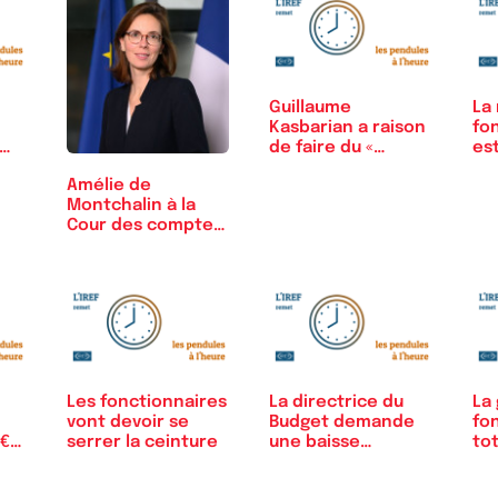
Guillaume
La
Kasbarian a raison
fo
de faire du «…
es
en
Amélie de
Montchalin à la
Cour des comptes
: la…
Les fonctionnaires
La directrice du
La
vont devoir se
Budget demande
fo
s€…
serrer la ceinture
une baisse…
to
inj