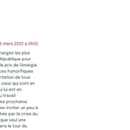
6 mars 2022 à 5h02
harges les plus
République pour
e prix de l’énergie
ces honorifiques
ntation de tous
z ceux qui sont en
i lui est en
 travail
 les prochaine
es inciter un peu à
chés par la crise du
 que seul une
era le tour du