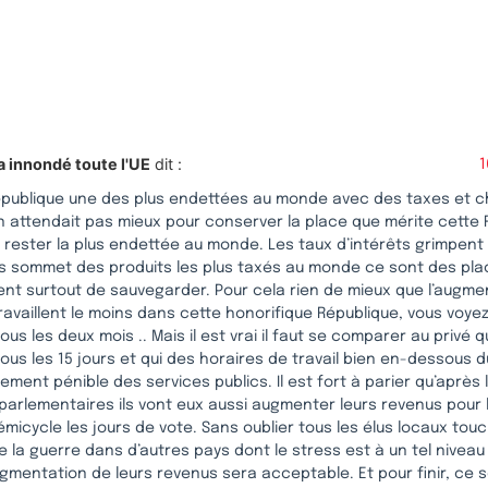
a innondé toute l'UE
dit :
1
épublique une des plus endettées au monde avec des taxes et c
n attendait pas mieux pour conserver la place que mérite cette 
 rester la plus endettée au monde. Les taux d’intérêts grimpent l
es sommet des produits les plus taxés au monde ce sont des pla
ient surtout de sauvegarder. Pour cela rien de mieux que l’augme
ravaillent le moins dans cette honorifique République, vous voye
us les deux mois .. Mais il est vrai il faut se comparer au privé qu
us les 15 jours et qui des horaires de travail bien en-dessous du
rement pénible des services publics. Il est fort à parier qu’après
parlementaires ils vont eux aussi augmenter leurs revenus pour l
hémicycle les jours de vote. Sans oublier tous les élus locaux tou
e la guerre dans d’autres pays dont le stress est à un tel niveau
mentation de leurs revenus sera acceptable. Et pour finir, ce s