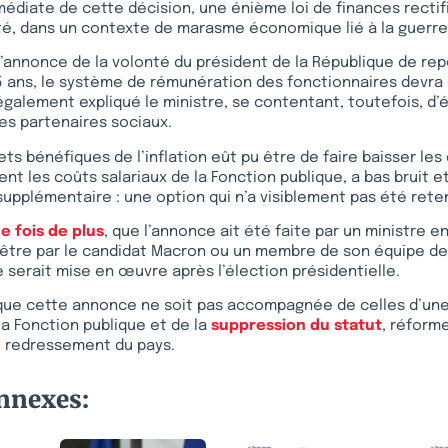
diate de cette décision, une énième loi de finances rectif
té, dans un contexte de marasme économique lié à la guerre
l’annonce de la volonté du président de la République de repo
65 ans, le système de rémunération des fonctionnaires devra
galement expliqué le ministre, se contentant, toutefois, d
es partenaires sociaux.
fets bénéfiques de l’inflation eût pu être de faire baisser le
ent les coûts salariaux de la Fonction publique, a bas bruit 
upplémentaire : une option qui n’a visiblement pas été rete
e fois de plus
, que l’annonce ait été faite par un ministre e
 l’être par le candidat Macron ou un membre de son équipe 
 serait mise en œuvre après l’élection présidentielle.
 que cette annonce ne soit pas accompagnée de celles d’un
la Fonction publique et de la
suppression du statut
, réform
u redressement du pays.
onnexes: