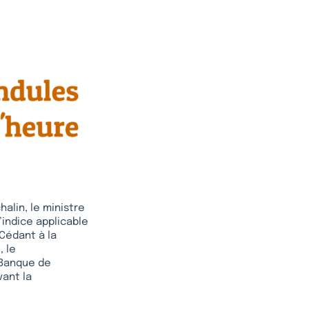
alin, le ministre
’indice applicable
 Cédant à la
, le
 Banque de
vant la