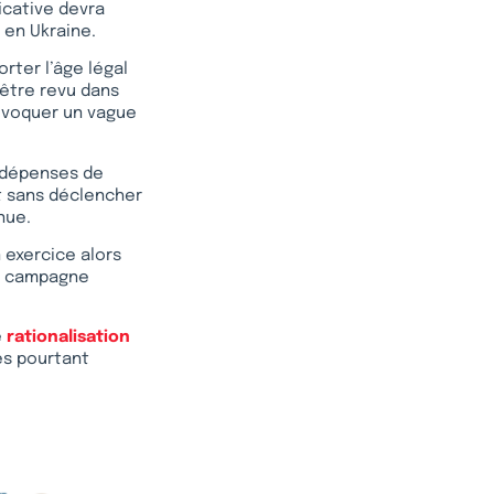
icative devra
 en Ukraine.
rter l’âge légal
 être revu dans
’évoquer un vague
s dépenses de
et sans déclencher
nue.
n exercice alors
de campagne
e
rationalisation
es pourtant