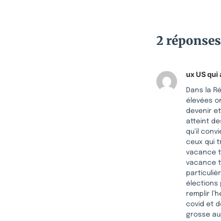
2 réponses
ux US qui 
Dans la R
élevées o
devenir et
atteint d
qu’il conv
ceux qui t
vacance to
vacance to
particuliè
élections 
remplir l’
covid et d
grosse aug