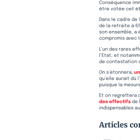
Conséquence immé
être votée cet é
Dans le cadre de 
de la retraite à 
son ensemble, a é
compromis avec l
L’un des rares ef
l’Etat, et notamm
de contestation s
On s’étonnera,
un
qu’elle aurait dû
puisque la mesure
Et on regrettera
des effectifs
de 
indispensables a
Articles c