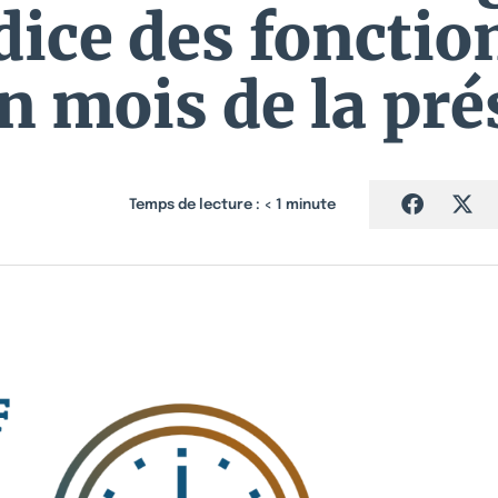
dice des foncti
 mois de la pré
Temps de lecture :
< 1
minute