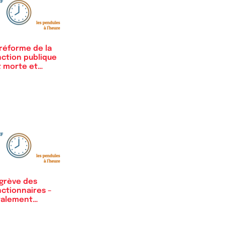
 réforme de la
nction publique
t morte et
terrée
 grève des
nctionnaires –
talement
ustifiée…