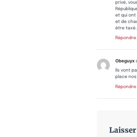
privé, vou
République
et qui ont
et de chau
être taxé.
Répondre
Obeguyx
Ils vont p
place nos
Répondre
Laisse