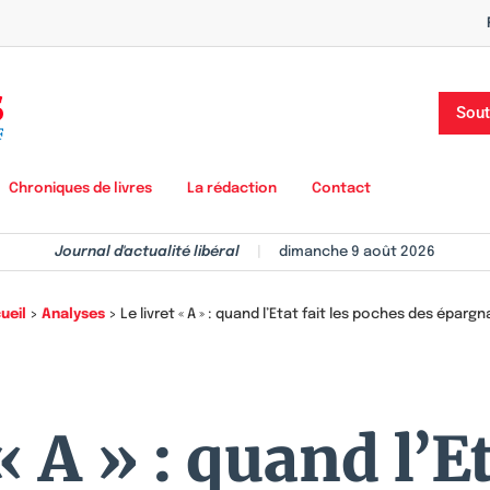
Sout
Chroniques de livres
La rédaction
Contact
Journal d'actualité libéral
|
dimanche 9 août 2026
ueil
>
Analyses
>
Le livret « A » : quand l’Etat fait les poches des éparg
« A » : quand l’Et