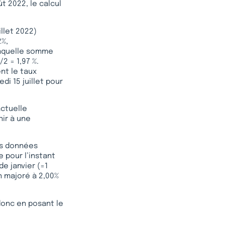
t 2022, le calcul
illet 2022)
2%,
Laquelle somme
2 = 1,97 %.
nt le taux
di 15 juillet pour
actuelle
nir à une
des données
 pour l’instant
e janvier (=1
in majoré à 2,00%
donc en posant le