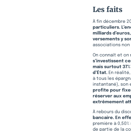
Les faits
À fin décembre 2
particuliers. L’en
milliards d’euros
versements y so
associations non 
On connaît et on 
s’investissent c
mais surtout 37%
d’État.
En réalité
à tous les épargn
instantané), son 
profite pour fixe
réserver aux em
extrêmement att
À rebours du dis
bancaire.
En eff
première à 0,50% 
de partie de la c