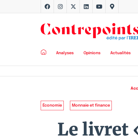
Analyses
Opinions
Actualités
Acc
Économie
Monnaie et finance
Le livret 