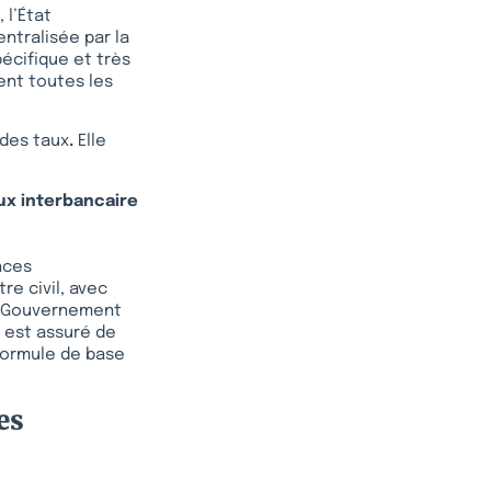
 l’État
ntralisée par la
écifique et très
ent toutes les
 des taux
.
Elle
ux interbancaire
nces
re civil, avec
le Gouvernement
t est assuré de
formule de base
es