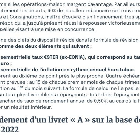
e si les opérations-maison margent davantage. Par ailleurs,
ctement les dépôts, 60% de la collecte bancaire se trouve ce
 et Consignations, maître d’œuvre d’un financement très sp
Trésor, qui a jusqu’à présent réussi à repousser victorieusem
uxelles visant à une mise en concurrence.
une des clefs du dispositif réside dans la formule de révision
omme des deux éléments qui suivent :
semestrielle taux €STER (ex-EONIA), qui correspond au ta
euro ;
semestrielle de l’inflation en rythme annuel hors tabac.
èrent au dixième de point près le plus proche. Quatre échéa
ont prévues : au 15 de chaque premier mois de chaque trimest
er
tion au 1
du mois suivant. La formule de calcul ne lie pas 
un taux plus favorable aux épargnants. Toutefois, l’épargnan
lancher de taux de rendement annuel de 0,50%, au cas où la 
er un résultat inférieur.
dement d’un livret « A » sur la base d
 2022