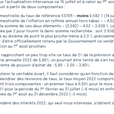
er
ur l’actualisation intervenue ce 15 juillet et à valoir au 1
aoû
uit à partir de deux composantes :
estrielle du taux de référence €STER =
moins
0,582 % (14 ju
strielle de l’inflation en rythme annuel hors tabac = + 4,5
la somme de ces deux éléments = (0,582) + 4,52 = 3,938 %. 
ée par 2 pour fournir la demi-somme recherchée : soit 3 938/
ès au dixième de point le plus proche mène à 2,0 %, préciséme
nt d’être officiellement retenu par le Gouvernement ce vendre
er
tion au 1
août prochain.
rapprochant un peu trop vite ce taux de 2% de la prévision 
ne annuelle 2022 de 5,80%, on pourrait être tenté de s’en te
ente de pouvoir d’achat de : 5,80 – 2,00 = 3,80%.
btenir le véritable écart, il faut considérer qu’en fonction 
alendrier des révisions de taux, le taux moyen 2022 comporte
 trois composantes : un premier taux à 0,50% pour le mois d
er
0% pour la période du 1
février au 31 juillet (=6 mois) et enf
er
nnée du 1
août au 31 décembre 2022 (=5 mois).
déré des intérêts 2022, qui seul nous intéresse, s’obtient 