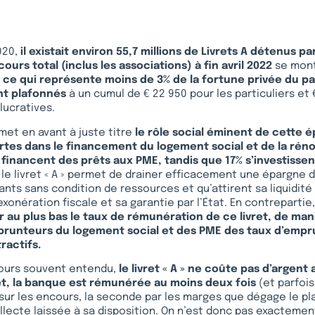
020,
il existait environ 55,7 millions de Livrets A détenus pa
cours total (inclus les associations) à fin avril 2022
se mon
, ce qui représente moins de 3% de la fortune privée du pa
nt plafonnés
à un cumul de € 22 950 pour les particuliers et 
lucratives.
met en avant à juste titre
le rôle social éminent de cette 
ertes dans le financement du logement social et de la rén
 financent des prêts aux PME, tandis que 17% s’investissen
, le livret « A » permet de drainer efficacement une épargne 
ants sans condition de ressources et qu’attirent sa liquidité
exonération fiscale et sa garantie par l’État. En contrepartie
r au plus bas le taux de rémunération de ce livret, de man
prunteurs du logement social et des PME des taux d’empr
ractifs.
cours souvent entendu,
le livret « A » ne coûte pas d’argent
et, la banque est rémunérée au moins deux fois
(et parfois
sur les encours, la seconde par les marges que dégage le p
ollecte laissée à sa disposition. On n’est donc pas exacteme