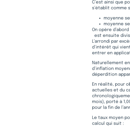
C’est ainsi que po
s’établit comme s
moyenne sem
moyenne seme
On opère d’abord 
est ensuite divis
L’arrondi par exc
d’intérêt qui vie
entrer en applica
Naturellement en 
d’inflation moyen
déperdition appar
En réalité, pour o
actuelles et du c
chronologiquement
mois), porté à 1,0
pour la fin de l’a
Le taux moyen pon
calcul qui suit :