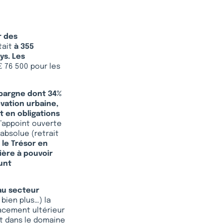
r des
tait
à 355
ys. Les
€ 76 500 pour les
épargne dont 34%
ovation urbaine,
t en obligations
d’appoint ouverte
 absolue (retrait
,
le Trésor en
ière à pouvoir
unt
 au secteur
 bien plus…) la
lacement ultérieur
nt dans le domaine