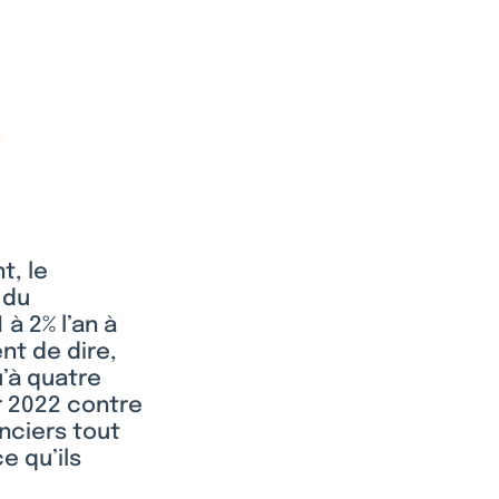
t, le
 du
à 2% l’an à
nt de dire,
u’à quatre
r 2022 contre
nciers tout
e qu’ils