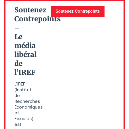
Soutenez
Soutenez Contrepoints
Contrepoints
–
Le
média
libéral
de
l’IREF
L’IREF
(Institut
de
Recherches
Économiques
et
Fiscales)
est