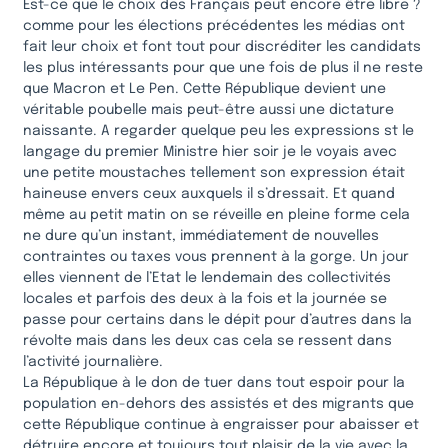
Est-ce que le choix des Français peut encore être libre ?
comme pour les élections précédentes les médias ont
fait leur choix et font tout pour discréditer les candidats
les plus intéressants pour que une fois de plus il ne reste
que Macron et Le Pen. Cette République devient une
véritable poubelle mais peut-être aussi une dictature
naissante. A regarder quelque peu les expressions st le
langage du premier Ministre hier soir je le voyais avec
une petite moustaches tellement son expression était
haineuse envers ceux auxquels il s’dressait. Et quand
même au petit matin on se réveille en pleine forme cela
ne dure qu’un instant, immédiatement de nouvelles
contraintes ou taxes vous prennent à la gorge. Un jour
elles viennent de l’Etat le lendemain des collectivités
locales et parfois des deux à la fois et la journée se
passe pour certains dans le dépit pour d’autres dans la
révolte mais dans les deux cas cela se ressent dans
l’activité journalière.
La République à le don de tuer dans tout espoir pour la
population en-dehors des assistés et des migrants que
cette République continue à engraisser pour abaisser et
détruire encore et toujours tout plaisir de la vie avec la