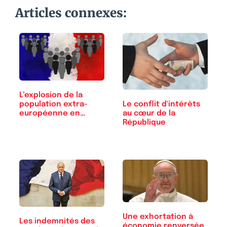
Articles connexes:
L’explosion de la
Le conflit d'intérêts
population extra-
au cœur de la
européenne en…
République
Une exhortation à
Les indemnités des
économie renversée