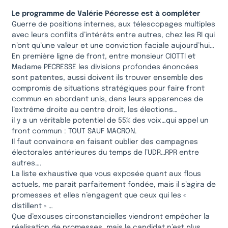
Le programme de Valérie Pécresse est à compléter
Guerre de positions internes, aux télescopages multiples
avec leurs conflits d’intérêts entre autres, chez les RI qui
n’ont qu’une valeur et une conviction faciale aujourd’hui…
En première ligne de front, entre monsieur CIOTTI et
Madame PECRESSE les divisions profondes énoncées
sont patentes, aussi doivent ils trouver ensemble des
compromis de situations stratégiques pour faire front
commun en abordant unis, dans leurs apparences de
l’extrême droite au centre droit, les élections…
il y a un véritable potentiel de 55% des voix…qui appel un
front commun : TOUT SAUF MACRON.
Il faut convaincre en faisant oublier des campagnes
électorales antérieures du temps de l’UDR…RPR entre
autres….
La liste exhaustive que vous exposée quant aux flous
actuels, me parait parfaitement fondée, mais il s’agira de
promesses et elles n’engagent que ceux qui les «
distillent » …
Que d’excuses circonstancielles viendront empêcher la
réalisation de promesses, mais le candidat n’est plus