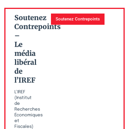
Soutenez
Soutenez Contrepoints
Contrepoints
–
Le
média
libéral
de
l’IREF
L’IREF
(Institut
de
Recherches
Économiques
et
Fiscales)