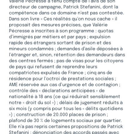
Valérie Pécresse a tenu compte de l’avis de son
directeur de campagne, Patrick Stefanini, dont la
compétence dans ce domaine n’est pas contestée.
Dans son livre « Ces réalités qu’on nous cache » il
proposait des mesures précises, que Valérie
Pécresse a inscrites à son programme : quotas
d’immigrés par métiers et par pays ; expulsion
rapide des étrangers sortant de prison et des
mineurs condamnés ; demandes d’asile déposées à
l’étranger et, sinon, rétention des demandeurs dans
des centres fermés ; pas de visas pour les citoyens
de pays qui refusent de reprendre leurs
compatriotes expulsés de France ; cinq ans de
résidence pour l’octroi de prestations sociales ;
AME réservée aux cas d’urgence et de contagion ;
contrôle des « déclarations anticipées » de
nationalité à 18 ans (ce qui réduirait sensiblement
notre « droit du sol ») ; délais de jugement réduits à
six mois (y compris pour tous les « délits quotidiens
») ; construction de 20.000 places de prison ;
plafond de 30 % de logements sociaux par quartier.
Elle n’a pas repris certaines propositions de Patrick
Stefanini : dénonciation des accords passés avec