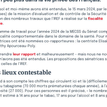
 peu plus dans la vie privée des Français.
sol et moi-même avons été entendus, le 15 mars 2024, par l
es) de la mission d’évaluation et de contrôle de la Sécurité
on des nombreux travaux que l’IREF a réalisé sur la
fiscalité
le
.
ramme de travail pour l’année 2024 de la MECSS du Sénat com
iscalité comportementale dans le domaine de la santé. Pour 
atrices ont été nommées co-rapporteures : la centriste Elis
thy Apourceau-Poly.
e rendre
leur rapport
et malheureusement – mais nous ne nou
s n’avons pas été entendus. Les propositions des sénatrices
celles de l’IREF.
 lieux contestable
 à son compte les chiffres qui circulent ici et là (difficileme
au tabagisme (70 000 morts prématurées chaque année), à l’
bésité (27 000). Pour ces personnes est-il précisé, « le nomb
 estimé à 14 ans pour le tabac, 17 ans pour l’alcool et 8 ans 