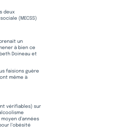
es deux
 sociale (MECSS)
prenait un
mener à bien ce
abeth Doineau et
s faisions guère
 sont même à
nt vérifiables) sur
alcoolisme
re moyen d’années
pour l’obésité