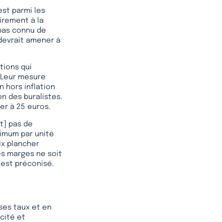
est parmi les
airement à la
 pas connu de
 devrait amener à
tions qui
 Leur mesure
n hors inflation
n des buralistes.
ter à 25 euros.
nt] pas de
inimum par unité
ix plancher
es marges ne soit
i est préconisé.
ses taux et en
cité et