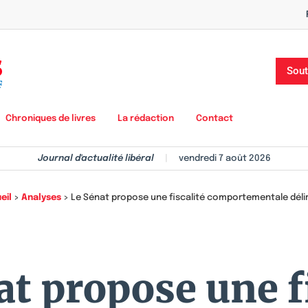
Sout
Chroniques de livres
La rédaction
Contact
Journal d'actualité libéral
|
vendredi 7 août 2026
eil
>
Analyses
>
Le Sénat propose une fiscalité comportementale déli
at propose une fi