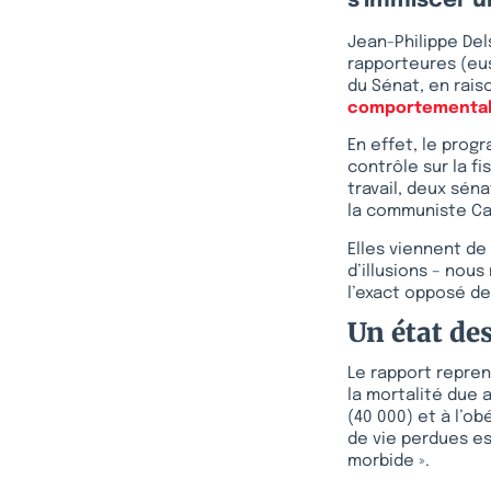
s’immiscer un
Jean-Philippe Del
rapporteures (eus
du Sénat, en rais
comportementa
En effet, le prog
contrôle sur la f
travail, deux sén
la communiste Ca
Elles viennent d
d’illusions – nou
l’exact opposé de 
Un état des
Le rapport reprend
la mortalité due 
(40 000) et à l’o
de vie perdues est
morbide ».