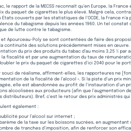
ac, le rapport de la MECSS reconnaît qu’en Europe, la France 
rix du paquet de cigarettes le plus élevé. Malgré cela, contr
s États couverts par les statistiques de l’OCDE, la France n’a
alence du tabagisme depuis les années 1960. Un tel constat
que de lutte contre le tabagisme.
 et Apourceau-Poly se sont contentées de faire des proposi
s la continuité des solutions précédemment mises en œuvre.
ntation du prix des produits du tabac d’au moins 3,25 % par a
r la fiscalité et par une augmentation du taux de rémunératio
doubler le prix du paquet de cigarettes d’ici 2040 pour le por
r souci de réalisme, affirment-elles, les rapporteures ne [fo
entation de la fiscalité de l’alcool ». Si la piste d’un prix m
sagée, elle est abandonnée au profit de l’instauration d’un pr
ons alcoolisées aux producteurs (afin que l’augmentation d
 distributeurs). Bref, c’est le retour des prix administrés qu
eulent également :
publicité pour l’alcool sur internet ;
 barème de la taxe sur les boissons sucrées, en augmentant 
nombre de tranches d’imposition, afin de renforcer son effica