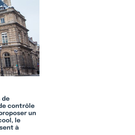
s de
 de contrôle
 proposer un
ool, le
isent à