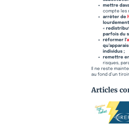
mettre
dav
compte les r
arrêter de
lourdement 
« redistribu
parfois du se
réformer
l’
qu’apparais
individus ;
remettre en
risques, para
Il ne reste maint
au fond d’un tiroir
Articles c