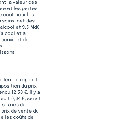
ant la valeur des
ée et les pertes
e coût pour les
 soins, net des
’alcool et 9,5 Md€
’alcool et à
l convient de
s
oissons
llent le rapport.
osition du prix
du 12,50 €, il y a
soit 0,84 €, serait
ors taxes du
 prix de vente du
ue les coûts de