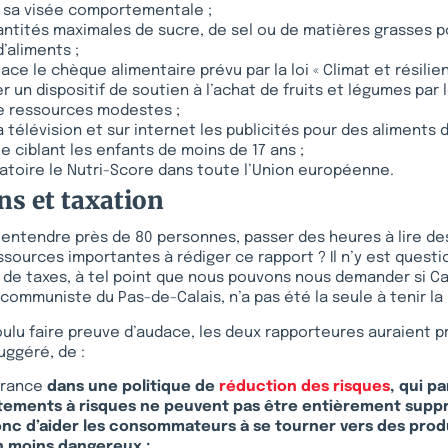
 sa visée comportementale ;
antités maximales de sucre, de sel ou de matières grasses p
’aliments ;
ace le chèque alimentaire prévu par la loi « Climat et résilie
 un dispositif de soutien à l’achat de fruits et légumes par
e ressources modestes ;
la télévision et sur internet les publicités pour des aliments d
le ciblant les enfants de moins de 17 ans ;
atoire le Nutri-Score dans toute l’Union européenne.
ns et taxation
nt entendre près de 80 personnes, passer des heures à lire 
sources importantes à rédiger ce rapport ? Il n’y est questi
t de taxes, à tel point que nous pouvons nous demander si 
e communiste du Pas-de-Calais, n’a pas été la seule à tenir la
voulu faire preuve d’audace, les deux rapporteures auraient
uggéré, de :
France
dans une politique de
réduction des risques
, qui pa
ements à risques ne peuvent pas être entièrement suppri
nc d’aider les consommateurs à se tourner vers des prod
n moins dangereux ;