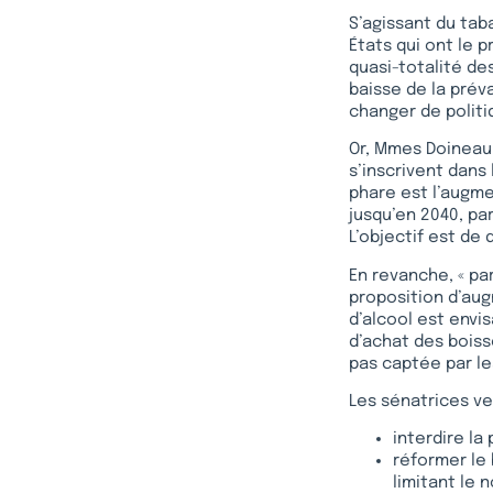
S’agissant du tab
États qui ont le p
quasi-totalité de
baisse de la prév
changer de politi
Or, Mmes Doineau
s’inscrivent dan
phare est l’augme
jusqu’en 2040, pa
L’objectif est de 
En revanche, « pa
proposition d’augm
d’alcool est envi
d’achat des boiss
pas captée par les
Les sénatrices v
interdire la 
réformer le
limitant le 