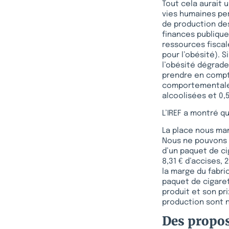
Tout cela aurait 
vies humaines per
de production des
finances publiqu
ressources fiscale
pour l’obésité). 
l’obésité dégraden
prendre en compt
comportementales.
alcoolisées et 0,
L’IREF a montré q
La place nous man
Nous ne pouvons 
d’un paquet de cig
8,31 € d’accises, 
la marge du fabric
paquet de cigaret
produit et son pri
production sont n
Des propos