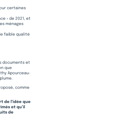
our certaines
nce » de 2021, et
 les ménages
e faible qualité
des documents et
on que
Cathy Apourceau-
 plume.
 proposé, comme
rt de l’idée que
més et qu’il
uits de