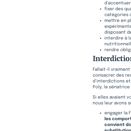
d’accentuer
fixer des qu
catégories d
mettre en pl
expérimenter
disposant d
interdire à 
nutritionnel
rendre oblig
Interdictio
Fallait-il vraime
consacrer des res
d’interdictions e
Poly, la sénatric
Si elles avaient 
nous leur avons s
engager la 
les comport
convient do
substitutio