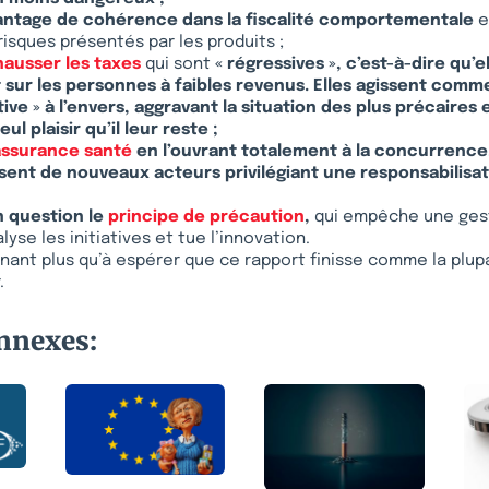
antage de cohérence dans la fiscalité comportementale
e
isques présentés par les produits ;
hausser les taxes
qui sont
« régressives », c’est-à-dire qu’e
sur les personnes à faibles revenus. Elles agissent comme
tive » à l’envers, aggravant la situation des plus précaires 
ul plaisir qu’il leur reste ;
assurance santé
en l’ouvrant totalement à la concurrence,
sent de nouveaux acteurs privilégiant une responsabilisa
 question le
principe de précaution
,
qui empêche une gest
lyse les initiatives et tue l’innovation.
enant plus qu’à espérer que ce rapport finisse comme la plup
.
onnexes: