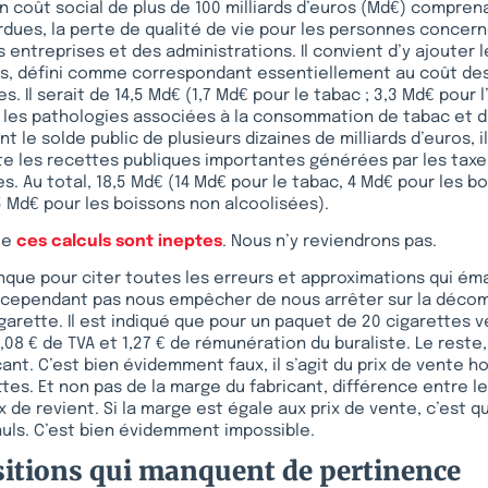
un coût social de plus de 100 milliards d’euros (Md€) compren
dues, la perte de qualité de vie pour les personnes concern
 entreprises et des administrations. Il convient d’y ajouter l
es, défini comme correspondant essentiellement au coût des
s. Il serait de 14,5 Md€ (1,7 Md€ pour le tabac ; 3,3 Md€ pour l
Si les pathologies associées à la consommation de tabac et d
t le solde public de plusieurs dizaines de milliards d’euros, i
e les recettes publiques importantes générées par les taxe
 Au total, 18,5 Md€ (14 Md€ pour le tabac, 4 Md€ pour les b
5 Md€ pour les boissons non alcoolisées).
ue
ces calculs sont ineptes
. Nous n’y reviendrons pas.
que pour citer toutes les erreurs et approximations qui émai
cependant pas nous empêcher de nous arrêter sur la décomp
arette. Il est indiqué que pour un paquet de 20 cigarettes ven
2,08 € de TVA et 1,27 € de rémunération du buraliste. Le reste, 
ant. C’est bien évidemment faux, il s’agit du prix de vente h
tes. Et non pas de la marge du fabricant, différence entre le
x de revient. Si la marge est égale aux prix de vente, c’est q
uls. C’est bien évidemment impossible.
itions qui manquent de pertinence