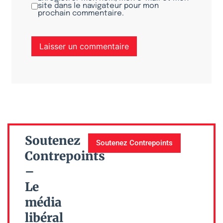
site dans le navigateur pour mon
prochain commentaire.
Soutenez
Soutenez Contrepoints
Contrepoints
–
Le
média
libéral