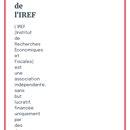
de
l’IREF
L’IREF
(Institut
de
Recherches
Économiques
et
Fiscales)
est
une
association
indépendante,
sans
but
lucratif,
financée
uniquement
par
des