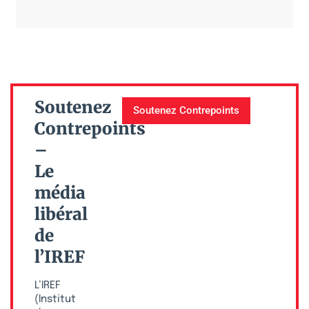
Soutenez
Soutenez Contrepoints
Contrepoints
–
Le
média
libéral
de
l’IREF
L’IREF
(Institut