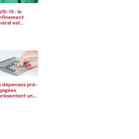
ID-19 : le
nfinement
néral est
surde et
oritaire
s dépenses pré-
gagées
présentent un
ers des…