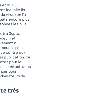
s et 33 000
s laquelle ils
u virus (on l’a
égâts encore plus
rsonnes les plus
netra Gupta,
édecin et
ivement à
ttaques qu’ils
que contre eux.
sa publication. Ce
 êtes pour le
vous contestez les
 pair pour
 admirateurs du
re très