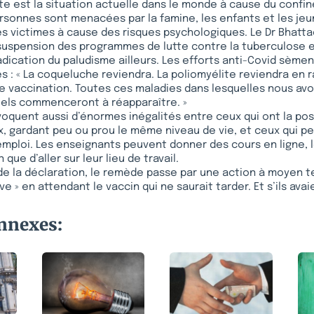
te est la situation actuelle dans le monde à cause du confi
ersonnes sont menacées par la famine, les enfants et les jeu
les victimes à cause des risques psychologiques. Le Dr Bhatta
suspension des programmes de lutte contre la tuberculose e
ication du paludisme ailleurs. Les efforts anti-Covid sèmen
s : « La coqueluche reviendra. La poliomyélite reviendra en ra
 vaccination. Toutes ces maladies dans lesquelles nous avo
iels commenceront à réapparaître. »
quent aussi d’énormes inégalités entre ceux qui ont la poss
ux, gardant peu ou prou le même niveau de vie, et ceux qui p
mploi. Les enseignants peuvent donner des cours en ligne, l
que d’aller sur leur lieu de travail.
de la déclaration, le remède passe par une action à moyen t
e » en attendant le vaccin qui ne saurait tarder. Et s’ils avai
onnexes: