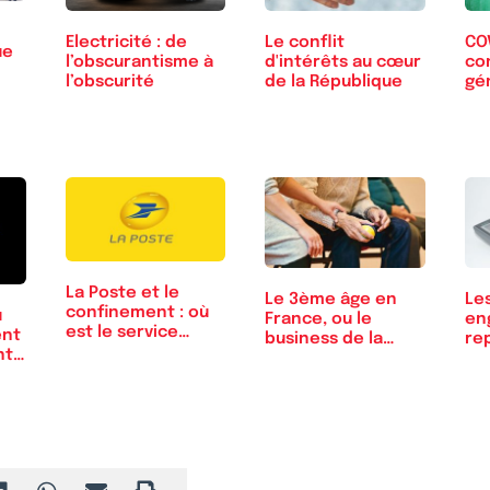
Electricité : de
Le conflit
COV
ue
l’obscurantisme à
d'intérêts au cœur
co
l’obscurité
de la République
gé
ab
aut
La Poste et le
Le 3ème âge en
Le
confinement : où
u
France, ou le
en
est le service
ent
business de la
re
public ?
nt…
solitude
ti