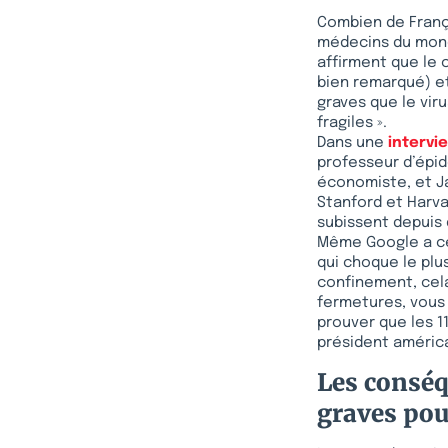
Combien de França
médecins du monde
affirment que le 
bien remarqué) e
graves que le vir
fragiles ».
Dans une
intervi
professeur d’épid
économiste, et Ja
Stanford et Harvar
subissent depuis
Même Google a cen
qui choque le plus
confinement, cela
fermetures, vous 
prouver que les 1
président améric
Les conséq
graves pou