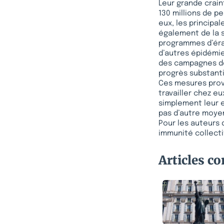
Leur grande crain
130 millions de p
eux, les principa
également de la 
programmes d’érad
d’autres épidémie
des campagnes de
progrès substant
Ces mesures provo
travailler chez e
simplement leur e
pas d’autre moyen 
Pour les auteurs 
immunité collectiv
Articles c