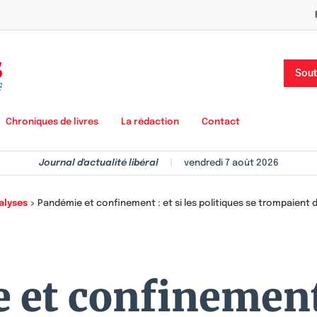
Sout
Chroniques de livres
La rédaction
Contact
Journal d'actualité libéral
|
vendredi 7 août 2026
alyses
>
Pandémie et confinement : et si les politiques se trompaient d
et confinement :