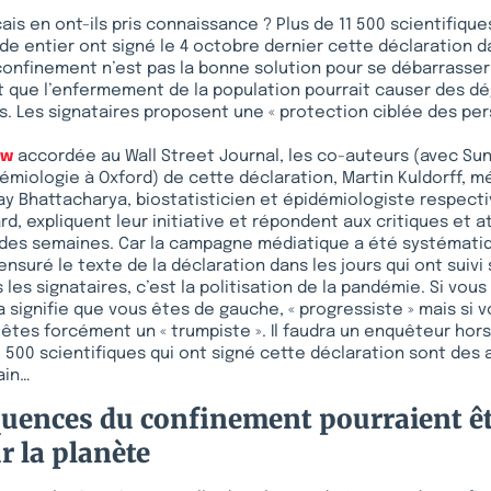
is en ont-ils pris connaissance ? Plus de 11 500 scientifique
 entier ont signé le 4 octobre dernier cette déclaration dan
confinement n’est pas la bonne solution pour se débarrasser d
t que l’enfermement de la population pourrait causer des d
us. Les signataires proposent une « protection ciblée des pe
ew
accordée au Wall Street Journal, les co-auteurs (avec Su
émiologie à Oxford) de cette déclaration, Martin Kuldorff, m
y Bhattacharya, biostatisticien et épidémiologiste respect
d, expliquent leur initiative et répondent aux critiques et a
 des semaines. Car la campagne médiatique a été systémati
suré le texte de la déclaration dans les jours qui ont suivi 
 les signataires, c’est la politisation de la pandémie. Si vous
 signifie que vous êtes de gauche, « progressiste » mais si 
êtes forcément un « trumpiste ». Il faudra un enquêteur hors
1 500 scientifiques qui ont signé cette déclaration sont des
ain…
uences du confinement pourraient êt
r la planète