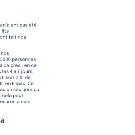
s n’aient pas été
lits
ont fait nos
 nos
e 3000 personnes
a de près : en ce
es 4 à 7 jours,
61, soit 235 de
235 en Ehpad. Ce
au un seul jour du
, cela peut
esures prises :
la