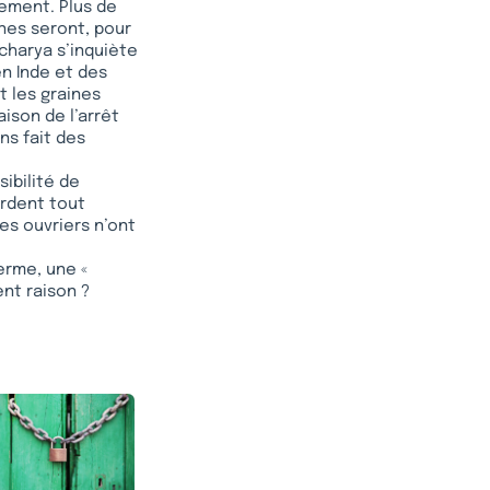
nement. Plus de
nes seront, pour
charya s’inquiète
n Inde et des
t les graines
ison de l’arrêt
ns fait des
ibilité de
erdent tout
es ouvriers n’ont
erme, une «
ent raison ?