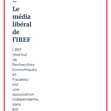
–
Le
média
libéral
de
l’IREF
L’IREF
(Institut
de
Recherches
Économiques
et
Fiscales)
est
une
association
indépendante,
sans
but