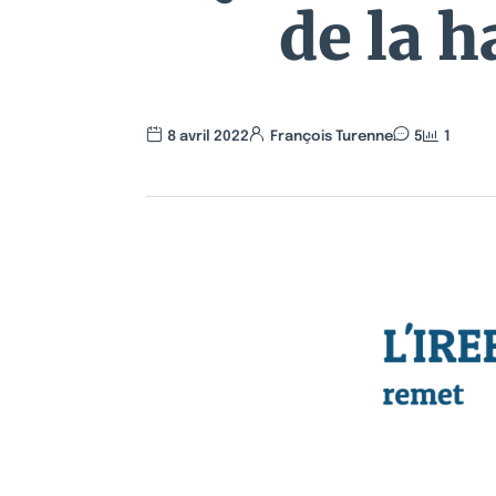
de la h
8 avril 2022
François Turenne
5
1