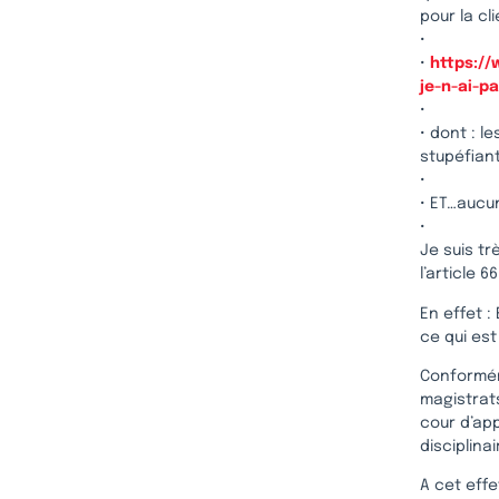
pour la cl
•
•
https://
je-n-ai-p
•
• dont : l
stupéfian
•
• ET…aucu
•
Je suis tr
l’article 6
En effet :
ce qui es
Conforméme
magistrats
cour d’app
disciplina
A cet eff