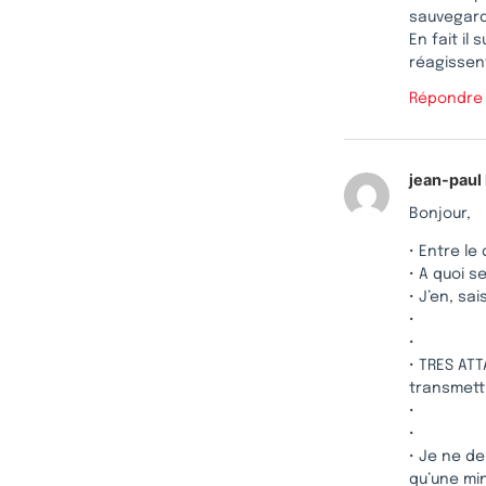
sauvegarde
En fait il
réagissent
Répondre
jean-paul
Bonjour,
• Entre l
• A quoi s
• J’en, s
•
•
• TRES AT
transmett
•
•
• Je ne de
qu’une mi