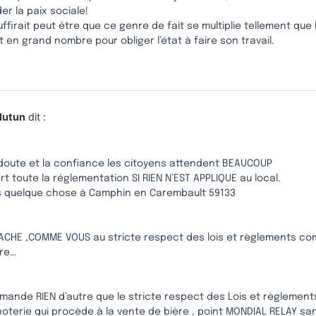
r la paix sociale!
 suffirait peut être que ce genre de fait se multiplie tellement que
 en grand nombre pour obliger l’état à faire son travail.
 lutun
dit :
e doute et la confiance les citoyens attendent BEAUCOUP
ert toute la réglementation SI RIEN N’EST APPLIQUE au local.
ais quelque chose à Camphin en Carembault 59133
TACHE ,COMME VOUS au stricte respect des lois et règlements c
re…
mande RIEN d’autre que le stricte respect des Lois et règlement
noterie qui procède à la vente de bière , point MONDIAL RELAY s