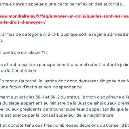
ientèle devrait appeler à une certaine réflexion des autorités.. .
www.mondialrelay.fr/faq/envoyer-un-colis/quelles-sont-les-m
as-le-droit-d-envoyer-/
es armes de catégorie A-B-C-D quel que soit le régime administrat
ts
n contrôle sur place ???
ès attaché aussi au principe constitutionnel qu’est l’autorité judi
6 de la Constitution.
 En tant qu’autorité, la justice doit donc demeurer éloignée des f
t une façon d’instituer son indépendance.
nt aux articles 50-1 et 50-2 du statut, l’action disciplinaire à l
 du siège appartient au ministre de la Justice ainsi qu’aux prem
el ou aux présidents de tribunal supérieur d’appel, tandis que le
ire est exercé par le Conseil supérieur de la magistrature.
et et compte tenu des très nombreuses décisions du Conseil d’Et