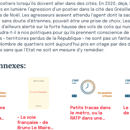
stiers lorsqu’ils doivent aller dans des cités. En 2020, déjà,
s en lumière l’agression d’un postier dans la cité des Grésille
de Noël. Les agresseurs avaient attendu l’agent dont la sa
t sans doute d’étrennes, pouvait être une prise de choix. Le
d’ailleurs alerté sur la forte hausse des vols de colis qui nu
udra-t-il à nos politiques pour qu’ils prennent conscience de 
s « territoires perdus de la République » ne sont pas un fan
 Nombre de quartiers sont aujourd’hui pris en otage par des 
s sans que l’Etat ne soit en mesure d’y remédier.
onnexes:
ime
Petits tracas dans
Le
le métro, ou la
de
« La voie
à
RATP dans une…
française » de
Bruno Le Maire