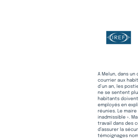
A Melun, dans un d
courrier aux habi
d’un an, les posti
ne se sentent plu
habitants doivent
employés en expli
réunies. Le maire 
inadmissible ». Ma
travail dans des c
d’assurer la sécu
témoignages nombr