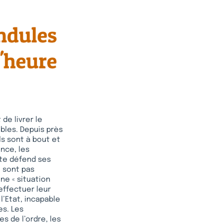
 de livrer le
bles. Depuis près
Ils sont à bout et
nce, les
ste défend ses
e sont pas
une « situation
 effectuer leur
 l’Etat, incapable
es. Les
s de l’ordre, les