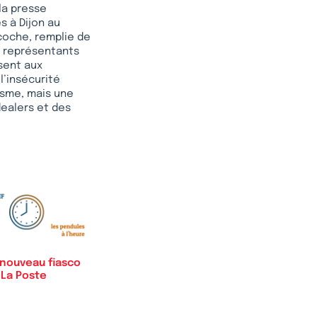
 la presse
s à Dijon au
coche, remplie de
s représentants
isent aux
l’insécurité
tasme, mais une
dealers et des
 nouveau fiasco
 La Poste