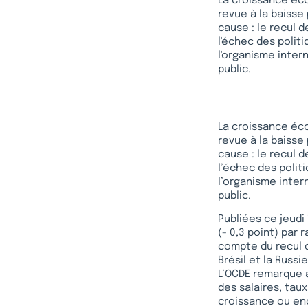
La croissance éc
revue à la baisse
cause : le recul 
l'échec des polit
l'organisme inte
public.
La croissance éc
revue à la baisse
cause : le recul 
l’échec des polit
l’organisme inte
public.
Publiées ce jeudi
(- 0,3 point) par
compte du recul 
Brésil et la Russ
L’OCDE remarque 
des salaires, tau
croissance ou en