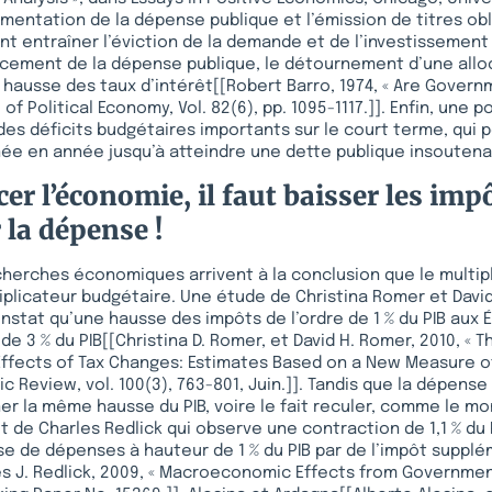
ugmentation de la dépense publique et l’émission de titres obl
 entraîner l’éviction de la demande et de l’investissement 
ncement de la dépense publique, le détournement d’une allo
a hausse des taux d’intérêt[[Robert Barro, 1974, « Are Gover
 of Political Economy, Vol. 82(6), pp. 1095-1117.]]. Enfin, une p
des déficits budgétaires importants sur le court terme, qui 
ée en année jusqu’à atteindre une dette publique insoutena
er l’économie, il faut baisser les imp
la dépense !
cherches économiques arrivent à la conclusion que le multipl
iplicateur budgétaire. Une étude de Christina Romer et Davi
tat qu’une hausse des impôts de l’ordre de 1 % du PIB aux 
de 3 % du PIB[[Christina D. Romer, et David H. Romer, 2010, « T
fects of Tax Changes: Estimates Based on a New Measure of 
 Review, vol. 100(3), 763-801, Juin.]]. Tandis que la dépens
er la même hausse du PIB, voire le fait reculer, comme le m
t de Charles Redlick qui observe une contraction de 1,1 % du P
e de dépenses à hauteur de 1 % du PIB par de l’impôt suppl
les J. Redlick, 2009, « Macroeconomic Effects from Governm