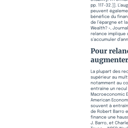
pp. 117-32.]]. L’a
peuvent également
bénéfice du fina
de l’épargne et l
Wealth? », Journal
relance implique 
s’accumuler d’ann
Pour relanc
augmenter 
La plupart des re
supérieur au mult
notamment au cons
entraîne un recul 
Macroeconomic Ef
American Economic
souvent à entraîn
de Robert Barro e
finance une hauss
J. Barro, et Char