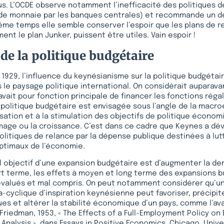
lus. L’OCDE observe notamment l’inefficacité des politiques d
 de monnaie par les banques centrales) et recommande un
ême temps elle semble conserver l’espoir que les plans de re
t le plan Junker, puissent être utiles. Vain espoir !
de la politique budgétaire
 1929, l’influence du keynésianisme sur la politique budgétair
le paysage politique international. On considérait auparava
ait pour fonction principale de financer les fonctions régal
 politique budgétaire est envisagée sous l’angle de la macr
lisation et à la stimulation des objectifs de politique écon
hômage ou la croissance. C’est dans ce cadre que Keynes a dé
litiques de relance par la dépense publique destinées à lut
optimaux de l’économie.
pal objectif d’une expansion budgétaire est d’augmenter la d
rt terme, les effets à moyen et long terme des expansions 
valués et mal compris. On peut notamment considérer qu’un
-cyclique d’inspiration keynésienne peut favoriser, précipite
s et altérer la stabilité économique d’un pays, comme l’av
Friedman, 1953, « The Effects of a Full-Employment Policy o
l Analysis », dans Essays in Positive Economics, Chicago, Unive