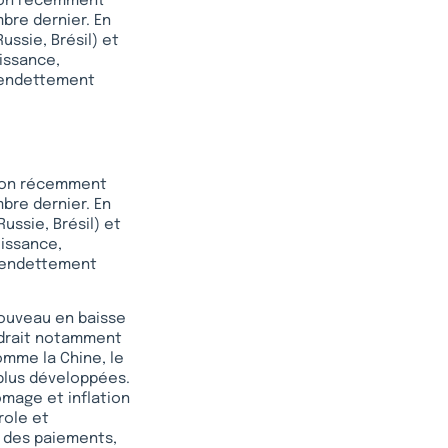
tion récemment
mbre dernier. En
ssie, Brésil) et
oissance,
sendettement
tion récemment
mbre dernier. En
ussie, Brésil) et
oissance,
ésendettement
nouveau en baisse
endrait notamment
mme la Chine, le
 plus développées.
mage et inflation
role et
e des paiements,