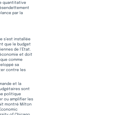
e quantitative
 désendettement
lance par la
e s’est installée
nt que le budget
iennes de l’État.
oéconomie et doit
omique comme
veloppé sa
ter contre les
emande et la
budgétaires sont
e politique
r ou amplifier les
ait montré Milton
n Economic
rsity of Chicago,