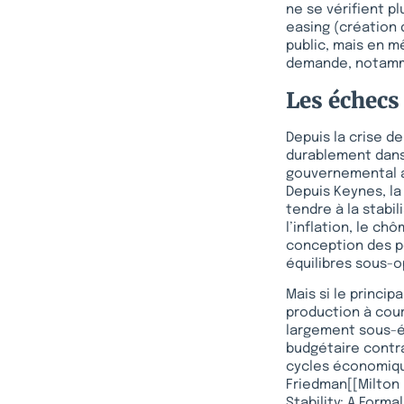
ne se vérifient p
easing (création
public, mais en m
demande, notammen
Les échecs 
Depuis la crise de
durablement dans 
gouvernemental av
Depuis Keynes, la
tendre à la stabi
l’inflation, le c
conception des po
équilibres sous-
Mais si le princi
production à cou
largement sous-é
budgétaire contra
cycles économique
Friedman[[Milton 
Stability: A Forma