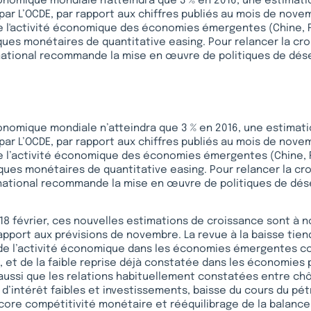
onomique mondiale n'atteindra que 3 % en 2016, une estima
 par L’OCDE, par rapport aux chiffres publiés au mois de nove
de l'activité économique des économies émergentes (Chine, Ru
iques monétaires de quantitative easing. Pour relancer la cr
rnational recommande la mise en œuvre de politiques de dé
onomique mondiale n’atteindra que 3 % en 2016, une estima
 par L’OCDE, par rapport aux chiffres publiés au mois de nove
de l’activité économique des économies émergentes (Chine, R
iques monétaires de quantitative easing. Pour relancer la cr
rnational recommande la mise en œuvre de politiques de d
 18 février, ces nouvelles estimations de croissance sont à 
 rapport aux prévisions de novembre. La revue à la baisse ti
de l’activité économique dans les économies émergentes co
ie, et de la faible reprise déjà constatée dans les économies
aussi que les relations habituellement constatées entre chô
x d’intérêt faibles et investissements, baisse du cours du pét
core compétitivité monétaire et rééquilibrage de la balanc