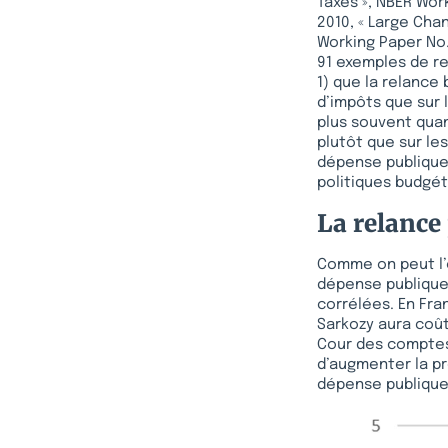
Taxes », NBER Work
2010, « Large Cha
Working Paper No.
91 exemples de re
1) que la relance
d’impôts que sur 
plus souvent quan
plutôt que sur le
dépense publique 
politiques budgét
La relance
Comme on peut l’o
dépense publique 
corrélées. En Fra
Sarkozy aura coût
Cour des comptes 
d’augmenter la pr
dépense publique é