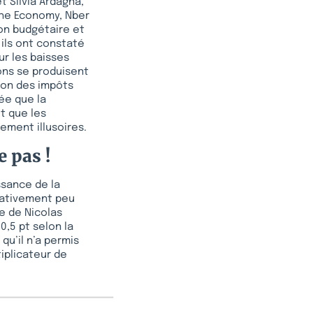
t Silvia Ardagna,
 the Economy, Nber
ion budgétaire et
 ils ont constaté
ur les baisses
ons se produisent
ion des impôts
ée que la
t que les
ement illusoires.
 pas !
ssance de la
elativement peu
e de Nicolas
0,5 pt selon la
qu’il n’a permis
iplicateur de