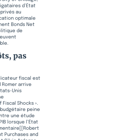
igataires d’État
privés au
cation optimale
nment Bonds Net
olitique de
peuvent
ble.
ôts, pas
icateur fiscal est
d Romer arrive
États-Unis
he
Fiscal Shocks ».
e budgétaire peine
ontre une étude
IB lorsque l’État
émentaire[[Robert
ent Purchases and