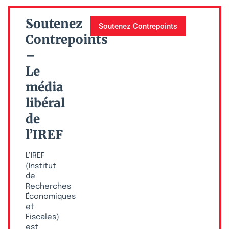
Soutenez
Soutenez Contrepoints
Contrepoints
–
Le
média
libéral
de
l’IREF
L’IREF
(Institut
de
Recherches
Économiques
et
Fiscales)
est