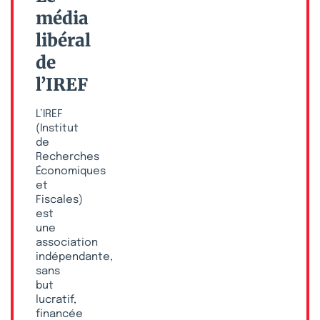
média
libéral
de
l’IREF
L’IREF
(Institut
de
Recherches
Économiques
et
Fiscales)
est
une
association
indépendante,
sans
but
lucratif,
financée