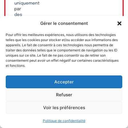
uniquement
par
des
dons
Gérer le consentement
privés.
Pour offrir les meilleures expériences, nous utilisons des technologies
Faites
telles que les cookies pour stocker et/ou accéder aux informations des
un
appareils. Le fait de consentir à ces technologies nous permettra de
don
traiter des données telles que le comportement de navigation ou les ID
et
uniques sur ce site. Le fait de ne pas consentir ou de retirer son
soutenez
consentement peut avoir un effet négatif sur certaines caractéristiques
un
et fonctions.
journal
100 %
Accepter
libre,
libéral
et
Refuser
sans
subvention
Voir les préférences
publique.
Politique de confidentialité