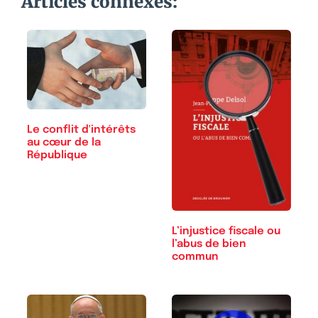
Articles connexes:
Le conflit d'intérêts
au cœur de la
République
L’injustice fiscale ou
l’abus de bien
commun