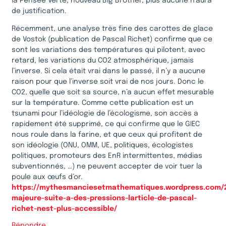
la Pensée Verte, nouveau Big Brother, plus aucune n’aura
de justification.
Récemment, une analyse très fine des carottes de glace
de Vostok (publication de Pascal Richet) confirme que ce
sont les variations des températures qui pilotent, avec
retard, les variations du CO2 atmosphérique, jamais
l’inverse. Si cela était vrai dans le passé, il n’y a aucune
raison pour que l’inverse soit vrai de nos jours. Donc le
CO2, quelle que soit sa source, n’a aucun effet mesurable
sur la température. Comme cette publication est un
tsunami pour l’idéologie de l’écologisme, son accès a
rapidement été supprimé, ce qui confirme que le GIEC
nous roule dans la farine, et que ceux qui profitent de
son idéologie (ONU, OMM, UE, politiques, écologistes
politiques, promoteurs des EnR intermittentes, médias
subventionnés, …) ne peuvent accepter de voir tuer la
poule aux œufs d’or.
https://mythesmanciesetmathematiques.wordpress.com/20
majeure-suite-a-des-pressions-larticle-de-pascal-
richet-nest-plus-accessible/
Répondre