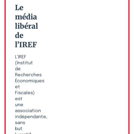
Le
média
libéral
de
l’IREF
L’IREF
(Institut
de
Recherches
Économiques
et
Fiscales)
est
une
association
indépendante,
sans
but