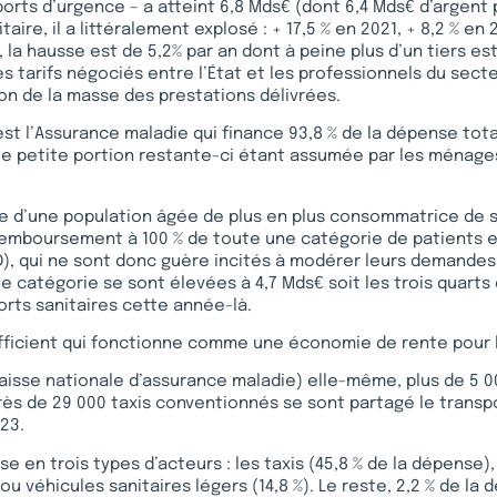
ports d’urgence – a atteint 6,8 Mds€ (dont 6,4 Mds€ d’argent p
itaire, il a littéralement explosé : + 17,5 % en 2021, + 8,2 % en 
 la hausse est de 5,2% par an dont à peine plus d’un tiers est
s tarifs négociés entre l’État et les professionnels du secte
on de la masse des prestations délivrées.
st l’Assurance maladie qui finance 93,8 % de la dépense tot
ute petite portion restante-ci étant assumée par les ménage
 d’une population âgée de plus en plus consommatrice de soi
remboursement à 100 % de toute une catégorie de patients e
), qui ne sont donc guère incités à modérer leurs demandes.
 catégorie se sont élevées à 4,7 Mds€ soit les trois quarts
orts sanitaires cette année-là.
fficient qui fonctionne comme une économie de rente pour l
aisse nationale d’assurance maladie) elle-même, plus de 5 0
rès de 29 000 taxis conventionnés se sont partagé le transpo
23.
se en trois types d’acteurs : les taxis (45,8 % de la dépense
 ou véhicules sanitaires légers (14,8 %). Le reste, 2,2 % de la