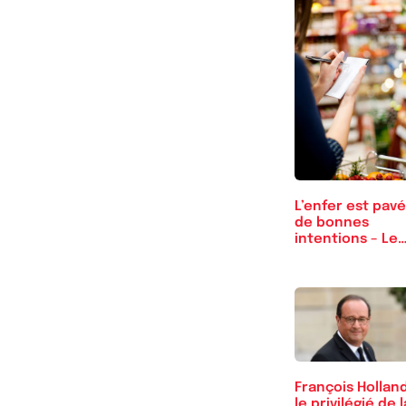
L’enfer est pavé
de bonnes
intentions – Le
contrôle des pr
François Hollan
le privilégié de l