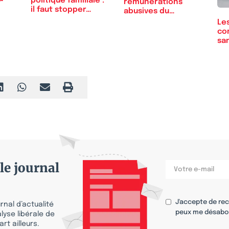
politique familiale :
rémunérations
il faut stopper…
abusives du
Président…
Le
co
sa
co
le journal
J'accepte de re
nal d’actualité
peux me désabo
lyse libérale de
rt ailleurs.