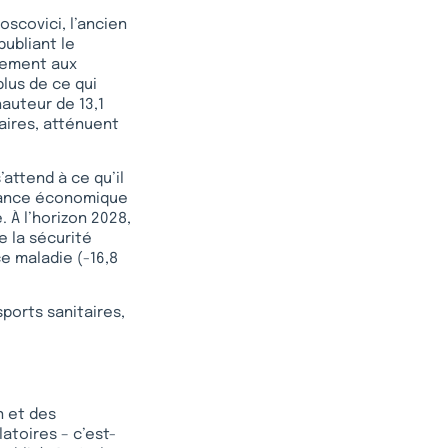
oscovici, l’ancien
publiant le
rement aux
plus de ce qui
hauteur de 13,1
taires, atténuent
’attend à ce qu’il
ssance économique
. À l’horizon 2028,
e la sécurité
ce maladie (-16,8
ports sanitaires,
n et des
atoires – c’est-