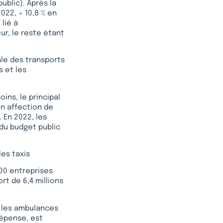
ublic). Après la
2022, + 10,8 % en
 lié à
ur, le reste étant
ale des transports
s et les
ns, le principal
n affection de
 En 2022, les
 du budget public
es taxis
00 entreprises
rt de 6,4 millions
), les ambulances
 dépense, est