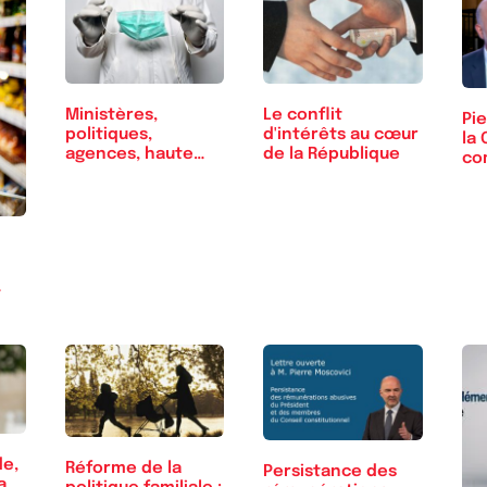
Ministères,
Le conflit
Pie
politiques,
d'intérêts au cœur
la 
agences, haute
de la République
co
autorité,…
ix
de,
Réforme de la
Persistance des
a