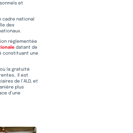
rsonnels et
n cadre national
lle des
nationaux.
ssion réglementée
tionale
datant de
té constituant une
où la gratuité
ntes.. Il est
aires de l’ALD, et
manière plus
lace d’une