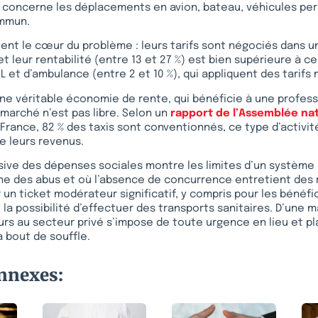
t concerne les déplacements en avion, bateau, véhicules pe
ommun.
uent le cœur du problème : leurs tarifs sont négociés dans u
t leur rentabilité (entre 13 et 27 %) est bien supérieure à ce
L et d’ambulance (entre 2 et 10 %), qui appliquent des tarifs 
 d’une véritable économie de rente, qui bénéficie à une profe
 marché n’est pas libre. Selon un
rapport de l’Assemblée na
-France, 82 % des taxis sont conventionnés, ce type d’activi
e leurs revenus.
ive des dépenses sociales montre les limites d’un système 
e des abus et où l’absence de concurrence entretient des re
un ticket modérateur significatif, y compris pour les bénéfici
 la possibilité d’effectuer des transports sanitaires. D’une 
urs au secteur privé s’impose de toute urgence en lieu et p
à bout de souffle.
onnexes: