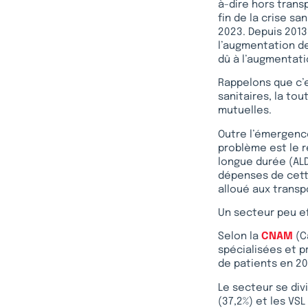
à-dire hors trans
fin de la crise san
2023. Depuis 2013,
l’augmentation de
dû à l’augmentati
Rappelons que c’e
sanitaires, la to
mutuelles.
Outre l’émergence
problème est le 
longue durée (ALD
dépenses de cette
alloué aux transp
Un secteur peu e
Selon la
CNAM
(C
spécialisées et p
de patients en 20
Le secteur se divi
(37,2%) et les VSL