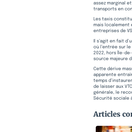
assez marginal e
transports en c
Les taxis constit
mais localement e
entreprises de VS
Il s’agit en fait
où l’entrée sur le
2022, hors Île-de
source majeure d
Cette dérive mass
apparente entraîn
temps d’instaurer 
de laisser aux VTC
générale, le reco
Sécurité sociale 
Articles c