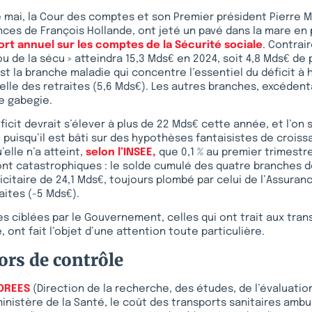
de mai, la Cour des comptes et son Premier président Pierre M
nces de François Hollande, ont jeté un pavé dans la mare en 
ort annuel sur les comptes de la Sécurité sociale
. Contrai
rou de la sécu » atteindra 15,3 Mds€ en 2024, soit 4,8 Mds€ de 
st la branche maladie qui concentre l’essentiel du déficit à 
celle des retraites (5,6 Mds€). Les autres branches, excéden
e gabegie.
ficit devrait s’élever à plus de 22 Mds€ cette année, et l’on s
 puisqu’il est bâti sur des hypothèses fantaisistes de croi
’elle n’a atteint,
selon l’INSEE,
que 0,1 % au premier trimestre
ont catastrophiques : le solde cumulé des quatre branches d
icitaire de 24,1 Mds€, toujours plombé par celui de l’Assuran
aites (-5 Mds€).
s ciblées par le Gouvernement, celles qui ont trait aux trans
 ont fait l’objet d’une attention toute particulière.
ors de contrôle
DREES
(Direction de la recherche, des études, de l’évaluatio
ministère de la Santé, le coût des transports sanitaires ambul