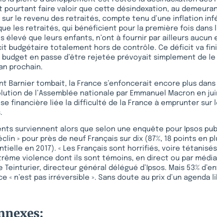
ut pourtant faire valoir que cette désindexation, au demeuran
 sur le revenu des retraités, compte tenu d’une inflation infé
que les retraités, qui bénéficient pour la première fois dans l
 élevé que leurs enfants, n’ont à fournir par ailleurs aucun 
it budgétaire totalement hors de contrôle. Ce déficit va fini
le budget en passe d’être rejetée prévoyait simplement de l
’an prochain.
t Barnier tombait, la France s’enfoncerait encore plus dans l
olution de l’Assemblée nationale par Emmanuel Macron en jui
ise financière liée la difficulté de la France à emprunter sur
.
s surviennent alors que selon une enquête pour Ipsos publi
clin » pour près de neuf Français sur dix (87%, 18 points en p
ntielle en 2017). « Les Français sont horrifiés, voire tétanisés
ême violence dont ils sont témoins, en direct ou par média
e Teinturier, directeur général délégué d’Ipsos. Mais 53% d’e
 « n’est pas irréversible ». Sans doute au prix d’un agenda li
onnexes: