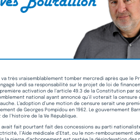
va très vraisemblablement tomber mercredi après que le Pr
engagé lundi sa responsabilité sur le projet de loi de finance
 première activation de l’article 49.3 de la Constitution par
semblement national ayant annoncé qu’il voterait la censur
 gauche. L’adoption d’une motion de censure serait une premi
ement de Georges Pompidou en 1962. Le gouvernement Barn
t de l’histoire de la Ve République.
vait fait pourtant fait des concessions au parti nationaliste
lectricité, l’Aide médicale d’Etat, ou le non-remboursement d
 la pierre d’achoppement est restée la désindexation des r