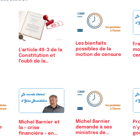
Les bienfaits
Fra
possibles de la
mo
L’article 49-3 de la
motion de censure
ce
Constitution et
l’oubli de la…
Michel Barnier
Pr
Michel Barnier et
e
demande à ses
n’y
la « crise
ministres de
go
financière » en
prendre le train
France