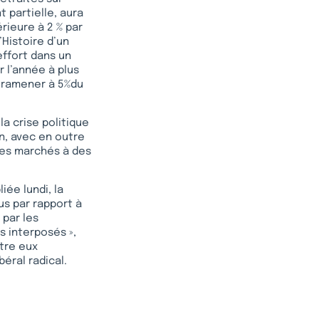
t partielle, aura
rieure à 2 % par
’Histoire d’un
effort dans un
r l’année à plus
e ramener à 5%du
a crise politique
n, avec en outre
 les marchés à des
ée lundi, la
lus par rapport à
 par les
s interposés »,
ntre eux
béral radical.