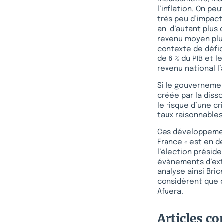
l’inflation. On pe
très peu d’impact
an, d’autant plus 
revenu moyen plus
contexte de défic
de 6 % du PIB et 
revenu national l
Si le gouvernemen
créée par la diss
le risque d’une cr
taux raisonnables
Ces développement
France « est en dé
l’élection préside
évènements d’extr
analyse ainsi Bric
considèrent que ce
Afuera.
Articles c