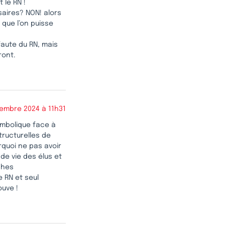
 le RN !
saires? NON! alors
que l’on puisse
faute du RN, mais
ront.
embre 2024 à 11h31
symbolique face à
tructurelles de
rquoi ne pas avoir
 de vie des élus et
ches
e RN et seul
uve !