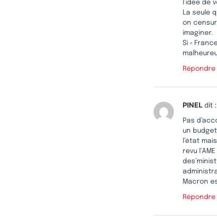
l’idée de 
La seule q
on censur
imaginer.
Si « Franc
malheureu
Répondre
PINEL
dit :
Pas d’acco
un budget
l’état mai
revu l’AME
des’minis
administra
Macron es
Répondre