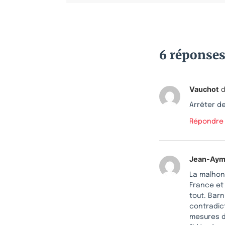
6 réponse
Vauchot
d
Arrêter de
Répondre
Jean-Aym
La malhonn
France et
tout. Barn
contradic
mesures d