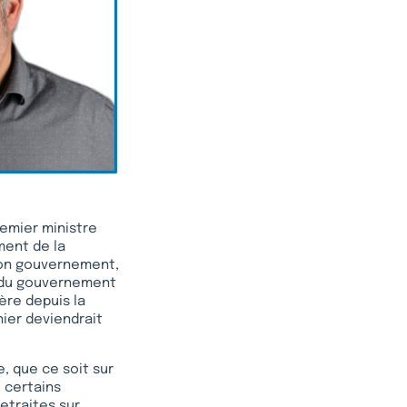
emier ministre
ment de la
 son gouvernement,
e du gouvernement
ère depuis la
ier deviendrait
, que ce soit sur
e certains
etraites sur