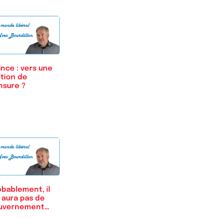
nce : vers une
tion de
nsure ?
obablement, il
 aura pas de
uvernement…