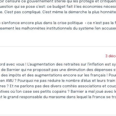
voir censuré ce gouvernement stérile qui les protège et critiquent
uestion qui se pose c’est: ce budget fait il les économies néces
e. C’est pas compliqué. C’est même la démarche la plus honnête 
e s’enfonce encore plus dans la crise politique » ce n’est pas la 
sement les malhonnêtes institutionnels du système l’en accuse
3 déc
rd avec vous ! L’augmentation des retraites sur l’inflation est 
 de Barnier qui ne proposait pas une diminution des dépenses s
s des impôts et des augmentations encore sur les français ! Pou
 en AMU ? Pourquoi ne pas réduire le nombre d’élus et leurs train
tres ? Et ne parlons pas des divers comités associations et cou
tives où l’on case ses petits copains ? Barnier a mal joué avec l
t le grand responsable du marasme dans lequel la France se tro