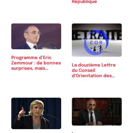
République
Programme d’Eric
Zemmour : de bonnes
La douzième Lettre
surprises, mais…
du Conseil
d'Orientation des
Retraites