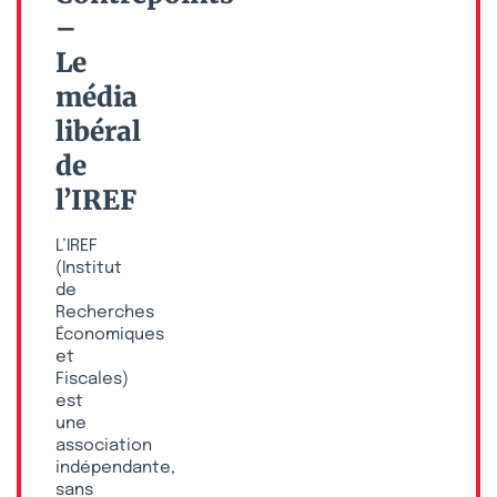
–
Le
média
libéral
de
l’IREF
L’IREF
(Institut
de
Recherches
Économiques
et
Fiscales)
est
une
association
indépendante,
sans