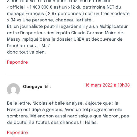
Sinon tout va très bien pour J.L.M. Son Patrimoine
« officiel » 1 400 000 € est un x12 du patrimoine NET du
ménage Français ( 2.87 personnes ) soit un très modeste
x 34 vs Une personne, chapeau l’artiste .
Et, un journaliste peut-il regarder s’il y a un Multiplicateur
entre l’inspecteur des impôts Claude Germon Maire de
Massy impliqué dans le dossier URBA et découvreur de
l’enchanteur J.L.M. ?
donc tout va bien.
Répondre
16 mars 2022 à 10h38
Obeguyx
dit :
Belle lettre, Nicolas et belle analyse. J’ajoute que : la
France est déjà à genoux. Avec un tel programme elle
sombrera. Mélenchon aussi narcissique que Macron, pas
de doute, il a toutes ses chances !!! Hélas.
Répondre