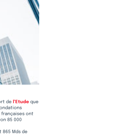
sort de
l’Etude
que
 fondations
s françaises ont
ron 85 000
nt 865 Mds de