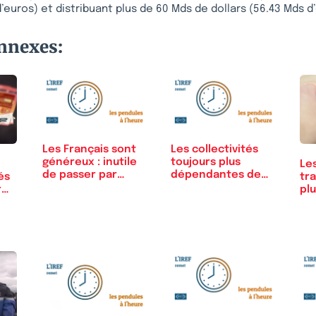
d’euros) et distribuant plus de 60 Mds de dollars (56.43 Mds 
onnexes:
Les Français sont
Les collectivités
généreux : inutile
toujours plus
Les
de passer par
dépendantes de…
és
tra
l'État
r
plu
Fra