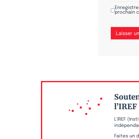
Enregistre
prochain 
Souten
l’IREF
L’IREF (In
indépendan
Faites un d