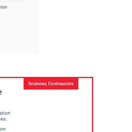
 mon
Soutenez Contrepoints
e
ation
vés.
ion