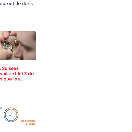
d’euros) de dons
 Suisses
vaillent 50 % de
s que les
nçais !