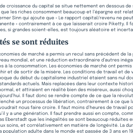
x de croissance du capital se situe nettement en dessous de
que les riches consomment beaucoup et l’épargne est relat
rner Sinn qui ajoute que « Le rapport capital/revenu ne pe
ente » contrairement à ce que laisserait croire Piketty. Il f
es, si grandes soient-elles, est toujours aléatoire et incerta
tés se sont réduites
économies de marché a permis un recul sans précédent de la
eau mondial, et une réduction extraordinaire d’autres inég
ès à la consommation. Les économies de marché ont permis 
ir et de sortir de la misère. Les conditions de travail et de v
’époque du début du capitalisme industriel étaient sans nul 
standards actuels. Mais replacées dans leur contexte histori
anormal, et attiraient en réalité bien des miséreux, aussi cho
ujourd’hui. Il faut donc se rendre compte de ce que la révolut
clenché un processus de libération, contrairement à ce que l
oudrait nous faire croire. Il faut moins d’heures de travail p
u’il y a une génération. Il faut prendre aussi en compte, comm
as Eberstadt que les inégalités se sont beaucoup réduites e
aux soins, et corrélativement en matière de longévité. La 
la population adulte dans le monde est passée de 3 ans en 1