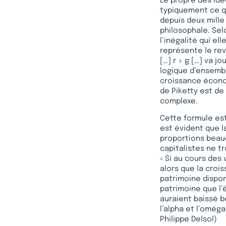
Le propre des idé
typiquement ce qu
depuis deux mille 
philosophale. Sel
l’inégalité qui el
représente le rev
[…] r > g […] va j
logique d’ensemble
croissance économ
de Piketty est de
complexe.
Cette formule est
est évident que 
proportions beauc
capitalistes ne t
« Si au cours des
alors que la crois
patrimoine dispon
patrimoine que l’
auraient baissé be
l’alpha et l’omég
Philippe Delsol)