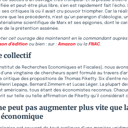
 ce succès d’un ouvrage très trompeur. Et la presse d’outre 
iée et peut-être plus libre, s’en est rapidement fait l’écho. 
 ses critiques là où il avait cru pouvoir triompher. Car la réa
ore que les précédents, n’est qu’un parangon d’idéologie, 
érialisme scientifique de Marx et ses épigones, dont le ca
ve de la prétention assénée.
ter cet ouvrage dès maintenant en le commandant auprès d
son d’édition
ou bien : sur :
Amazon
ou la
FNAC
.
 collectif
 (Institut de Recherches Economiques et Fiscales), nous avon
x d’une vingtaine de chercheurs ayant formulé au travers d’ar
e critique des propositions de Thomas Piketty. Six d’entre n
enri Lepage, Bernard Zimmern et Lucas Léger. La plupart de
nt américains, tous étant des économistes reconnus. Chacu
t sur telle ou telle affirmation de Piketty qu’il considérai
 ne peut pas augmenter plus vite que l
e économique