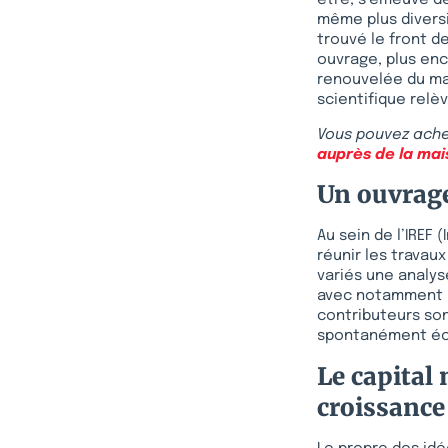
être, s’émeuve de
même plus diversif
trouvé le front de
ouvrage, plus enc
renouvelée du mat
scientifique relè
Vous pouvez ache
auprès de la mai
Un ouvrage
Au sein de l’IREF
réunir les travau
variés une analys
avec notamment H
contributeurs so
spontanément écri
Le capital
croissanc