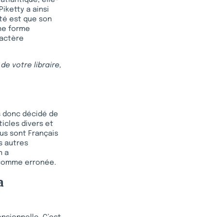
atlantique, elle-
Piketty a ainsi
lité est que son
une forme
ractère
e votre libraire,
s donc décidé de
ticles divers et
ous sont Français
s autres
n a
t comme erronée.
a