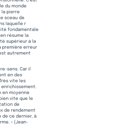
nsionnelle. C’est
ale du monde
 la pierre
 le sceau de
ns laquelle r
alité fondamentale
e en résume la
été supérieur à la
a première erreur
 est autrement
e-sens. Car il
ent en des
rès vite les
r enrichissement.
 an en moyenne
 bien vite que le
tation de
aux de rendement
e de ce dernier, à
rme. » (Jean-