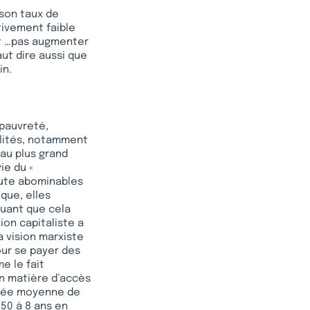
 son taux de
ivement faible
ut …pas augmenter
aut dire aussi que
in.
 pauvreté,
alités, notamment
au plus grand
ie du «
doute abominables
que, elles
quant que cela
ion capitaliste a
a vision marxiste
our se payer des
e le fait
n matière d’accès
durée moyenne de
950 à 8 ans en