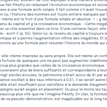
ologies est souvent de tout expliquer d’une manière unidime
e fait Piketty en réduisant l’évolution économique et soci
ans à une formule archi simple. Il fait comme s’il avait trouvé
on lui, l’histoire des hommes est toute entière marquée par
le-même est le fruit d’une formule simple et absolue : r > g da
enu du capital et g la croissance économique. « Cette inég
ouer un rôle essentiel dans ce livre. D’une certaine façon, ell
 » écrit-il (p. 55). Selon lui, le revenu du capital a toujours 
ique et a permis l’augmentation infinie des inégalités. Et l
 croire qu’une formule peut résumer l’histoire du monde qui
 elle-même insensée au sens propre. Elle est même un contr
la fortune de quelques-uns ne peut pas augmenter indéfinim
oup plus grandes que celles de la croissance économique. T
rouveraient plus de biens suffisants et correspondants à leu
 vingt siècles écoulés, le patrimoine s’était accru de 4% par
sance oscillait à des taux inférieurs à 0,5%, il se serait avéré
ible était insuffisant pour satisfaire à la demande d’augmen
épargne aurait exigée en placement. Ou pour le moins les t
aucoup plus vite que ne l’imagine Piketty. En clair, la formul
a de sa pseudo-démonstration, est inapplicable sur le long te