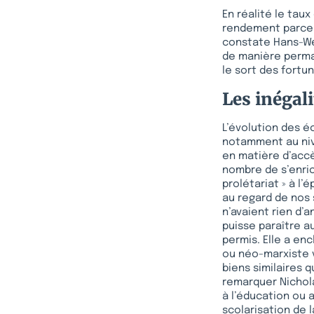
En réalité le tau
rendement parce 
constate Hans-We
de manière perman
le sort des fortun
Les inégali
L’évolution des 
notamment au niv
en matière d’acc
nombre de s’enrich
prolétariat » à l
au regard de nos 
n’avaient rien d’
puisse paraître a
permis. Elle a en
ou néo-marxiste v
biens similaires q
remarquer Nichol
à l’éducation ou 
scolarisation de 