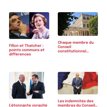
Chaque membre du
Fillon et Thatcher :
Conseil
points communs et
constitutionnel
différences
touche…
Les indemnités des
membres du Conseil…
L'étonnante voracité