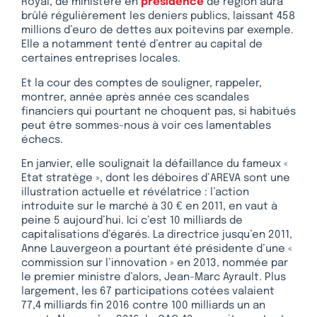
Royal, de ministère en
présidence
de région aura
brûlé régulièrement les deniers publics, laissant 458
millions d’euro de dettes aux poitevins par exemple.
Elle a notamment tenté d’entrer au capital de
certaines entreprises locales.
Et la cour des comptes de souligner, rappeler,
montrer, année après année ces scandales
financiers qui pourtant ne choquent pas, si habitués
peut être sommes-nous à voir ces lamentables
échecs.
En janvier, elle soulignait la défaillance du fameux «
Etat stratège », dont les déboires d’AREVA sont une
illustration actuelle et révélatrice : l’action
introduite sur le marché à 30 € en 2011, en vaut à
peine 5 aujourd’hui. Ici c’est 10 milliards de
capitalisations d’égarés. La directrice jusqu’en 2011,
Anne Lauvergeon a pourtant été présidente d’une «
commission sur l’innovation » en 2013, nommée par
le premier ministre d’alors, Jean-Marc Ayrault. Plus
largement, les 67 participations cotées valaient
77,4 milliards fin 2016 contre 100 milliards un an