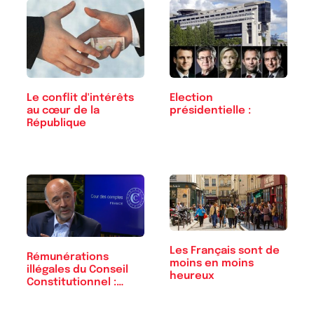
Le conflit d'intérêts
Election
au cœur de la
présidentielle :
République
Les Français sont de
Rémunérations
moins en moins
illégales du Conseil
heureux
Constitutionnel :…