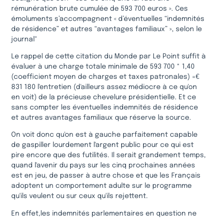
rémunération brute cumulée de 593 700 euros ». Ces
émoluments s’accompagnent « d’éventuelles “indemnités
de résidence” et autres “avantages familiaux” », selon le
journal"
Le rappel de cette citation du Monde par Le Point suffit à
évaluer à une charge totale minimale de 593 700 * 1,40
(coefficient moyen de charges et taxes patronales) =€
831 180 l'entretien (d'ailleurs assez médiocre à ce qu'on
en voit) de la précieuse chevelure présidentielle. Et ce
sans compter les éventuelles indemnités de résidence
et autres avantages familiaux que réserve la source.
On voit donc qu'on est à gauche parfaitement capable
de gaspiller lourdement l'argent public pour ce qui est
pire encore que des futilités. Il serait grandement temps,
quand l'avenir du pays sur les cinq prochaines années
est en jeu, de passer à autre chose et que les Français
adoptent un comportement adulte sur le programme
qu'ils veulent ou sur ceux qu'ils rejettent.
En effet,les indemnités parlementaires en question ne