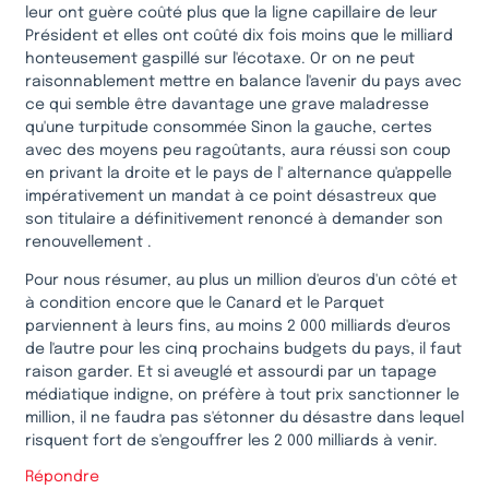
leur ont guère coûté plus que la ligne capillaire de leur
Président et elles ont coûté dix fois moins que le milliard
honteusement gaspillé sur l'écotaxe. Or on ne peut
raisonnablement mettre en balance l'avenir du pays avec
ce qui semble être davantage une grave maladresse
qu'une turpitude consommée Sinon la gauche, certes
avec des moyens peu ragoûtants, aura réussi son coup
en privant la droite et le pays de l' alternance qu'appelle
impérativement un mandat à ce point désastreux que
son titulaire a définitivement renoncé à demander son
renouvellement .
Pour nous résumer, au plus un million d'euros d'un côté et
à condition encore que le Canard et le Parquet
parviennent à leurs fins, au moins 2 000 milliards d'euros
de l'autre pour les cinq prochains budgets du pays, il faut
raison garder. Et si aveuglé et assourdi par un tapage
médiatique indigne, on préfère à tout prix sanctionner le
million, il ne faudra pas s'étonner du désastre dans lequel
risquent fort de s'engouffrer les 2 000 milliards à venir.
Répondre