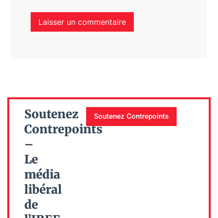
Soutenez
Soutenez Contrepoints
Contrepoints
–
Le
média
libéral
de