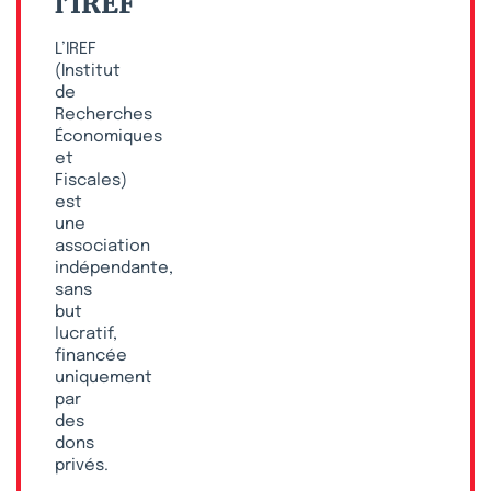
l’IREF
L’IREF
(Institut
de
Recherches
Économiques
et
Fiscales)
est
une
association
indépendante,
sans
but
lucratif,
financée
uniquement
par
des
dons
privés.