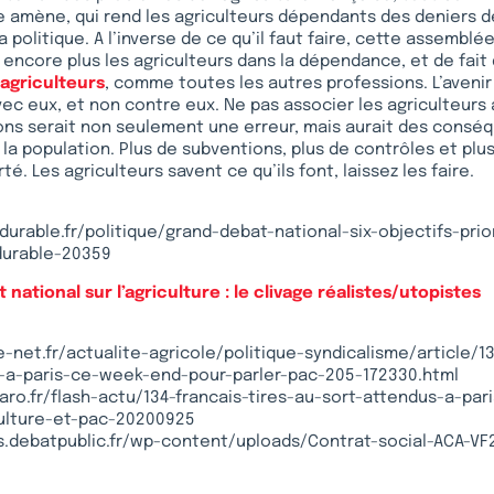
e amène, qui rend les agriculteurs dépendants des deniers de
 politique. A l’inverse de ce qu’il faut faire, cette assembl
encore plus les agriculteurs dans la dépendance, et de fait d
s agriculteurs
, comme toutes les autres professions. L’avenir 
vec eux, et non contre eux. Ne pas associer les agriculteur
ons serait non seulement une erreur, mais aurait des consé
 la population. Plus de subventions, plus de contrôles et plu
rté. Les agriculteurs savent ce qu’ils font, laissez les faire.
durable.fr/politique/grand-debat-national-six-objectifs-prio
durable-20359
national sur l’agriculture : le clivage réalistes/utopistes
-net.fr/actualite-agricole/politique-syndicalisme/article/13
-a-paris-ce-week-end-pour-parler-pac-205-172330.html
aro.fr/flash-actu/134-francais-tires-au-sort-attendus-a-pa
culture-et-pac-20200925
s.debatpublic.fr/wp-content/uploads/Contrat-social-ACA-VF