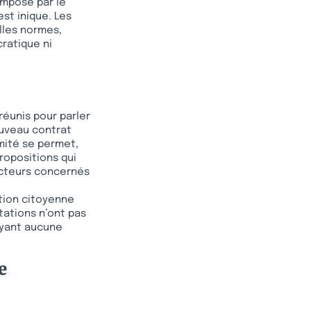
imposé par le
st inique. Les
lles normes,
ratique ni
réunis pour parler
nouveau contrat
imité se permet,
propositions qui
 acteurs concernés
tion citoyenne
tations n’ont pas
ayant aucune
e