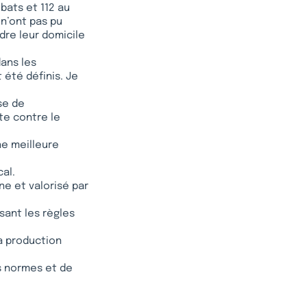
bats et 112 au
 n’ont pas pu
ndre leur domicile
dans les
 été définis. Je
se de
tte contre le
ne meilleure
cal.
e et valorisé par
sant les règles
la production
s normes et de