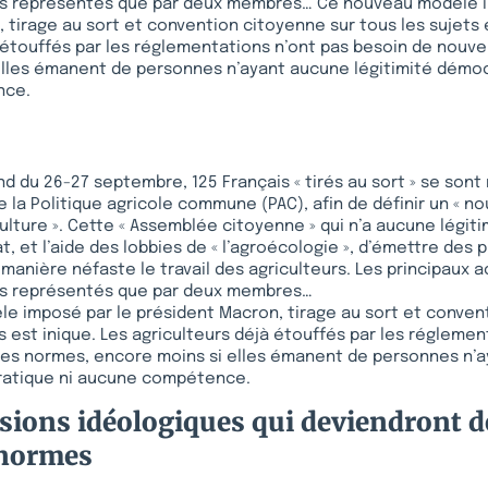
eurs représentés que par deux membres… Ce nouveau modèle 
 tirage au sort et convention citoyenne sur tous les sujets e
 étouffés par les réglementations n’ont pas besoin de nouve
elles émanent de personnes n’ayant aucune légitimité démoc
nce.
d du 26-27 septembre, 125 Français « tirés au sort » se sont 
de la Politique agricole commune (PAC), afin de définir un « 
iculture ». Cette « Assemblée citoyenne » qui n’a aucune légit
tat, et l’aide des lobbies de « l’agroécologie », d’émettre des 
manière néfaste le travail des agriculteurs. Les principaux
eurs représentés que par deux membres…
e imposé par le président Macron, tirage au sort et conven
ts est inique. Les agriculteurs déjà étouffés par les réglemen
les normes, encore moins si elles émanent de personnes n’
ratique ni aucune compétence.
sions idéologiques qui deviendront d
 normes