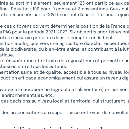
tirés au sort initialement, seulement 125 ont participé aux dé
final. Résultat : 100 pour, 9 contre et 3 abstentions. Ceux qui
 été empêchés par la COVID, soit ont dû partir tôt pour rejoi
e ces citoyens doivent déterminer la position de la France 
 PAC pour la période 2021-2027. Six objectifs prioritaires ont
riture inclusive présente dans le compte-rendu final.
nsition écologique vers une agriculture durable, respectueu
e la biodiversité, du bien-être animal et contribuant à la lu
tique.
te rémunération et retraite des agriculteurs et permettre u
ichesses entre tous les acteurs.
mentation saine et de qualité, accessible à tous au niveau lo
oduction efficace économiquement qui assure un revenu dign
uveraineté européenne (agricole et alimentaire) en harmoni
s, environnementales, etc.
e des décisions au niveau local et territorial qui structurent 
des préconisations du rapport laisse entrevoir de nouvelle