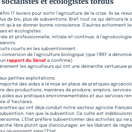
 socialistes et écologistes tordus
fini 17 leviers pour sortir l’agriculture de la crise. Ils se ré
us de bio, plus de subventions. Bref, tout ce qui détruira le 
nt qu’à se donner bonne conscience. D’autres actionnent les 
ses et écologistes :
ale et professionnelle, initiale et continue, à l’agroécologie
savoirs.
rcuits courts en les subventionnant.
a conversion de l’agriculture biologique (que l’IREF a déno
u’un
rapport du Sénat
a confirmé)
ièrement les agriculteurs qui ont une démarche vertueuse p
 aux petites exploitations.
 majorité des aides à la mise en place de pratiques agroécol
re des productions, manières de produire, emplois, services
s aides aux pratiques environnementales et aux services ren
re d’’hectares.
 recettes qui ont déjà conduit notre secteur agricole françai
 subvention, rien que la subvention. Ce culte est indéboulon
personne. L’Etat préfère subventionner des activités qui ne 
arché libre plutôt que d’encourager, en les libérant de régl
ui réussissent sans l’Etat.