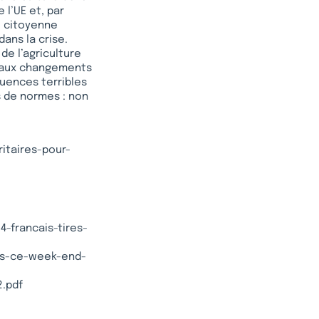
 l’UE et, par
ée citoyenne
ans la crise.
de l’agriculture
s aux changements
quences terribles
s de normes : non
ritaires-pour-
4-francais-tires-
ris-ce-week-end-
2.pdf