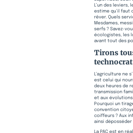
L’un des leviers,
estime qu’il faut 
rêver. Quels servi
Mesdames, messieu
serfs ? Savez-vou
écologistes, les l
avant tout des p
Tirons tous
technocra
L’agriculture ne s
est celui qui nou
deux heures de re
transmission fami
et aux évolutions
Pourquoi un tirage
convention citoy
coiffeurs ? Aux i
ainsi déposséder 
La PAC est en réa