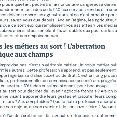
 le plus inquiétant peut-être, annonce une dangereuse dérive 
conditionner les aides de la PAC aux services rendus à la soci
ces doivent rendre les agriculteurs, si ce n’est produire pour
rs, savez-vous que depuis l’Ancien Régime, les agriculteur
s que ce sont eux qui remplissent vos assiettes ? Les medias
obbies animalistes, semblent l’avoir oublié, eux pour qui les 
ollueurs et des empoisonneurs.
 les métiers au sort ! L’aberration
tique aux champs
’improvise pas, c’est un véritable métier. Un noble métier pui
rrit les autres. Cette profession s’apprend, et pas seulemen
portage biaisé d’Elise Lucet ou de Brut. C’est un long proce
liale, professionnelle, de connaissance associé aux progrès
 du secteur. D’études aussi maintenant, pour beaucoup.
 au sort pour décider de l’avenir agricole français ? A-t-on 
enne visant à apprendre leurs gestes et disputer leurs com
nfirmiers ? Aux comptables ? Quelle autre profession accepter
de ses enjeux, de son avenir et de son savoir-faire ? Aucune.
lité l’un des problèmes de l’agriculture française, tout comme