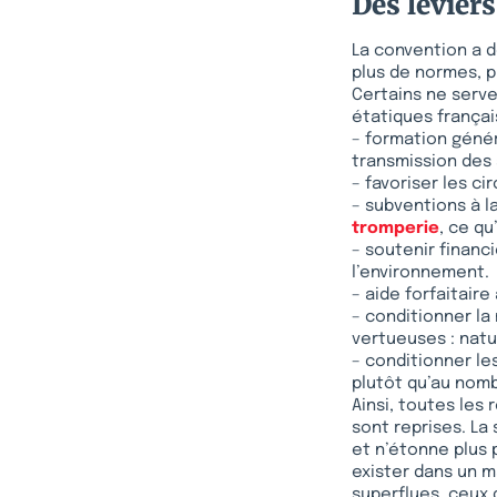
Des leviers
La convention a dé
plus de normes, pl
Certains ne serve
étatiques françai
– formation génér
transmission des 
– favoriser les ci
– subventions à l
tromperie
, ce q
– soutenir financ
l’environnement.
– aide forfaitaire
– conditionner la
vertueuses : natu
– conditionner le
plutôt qu’au nomb
Ainsi, toutes les
sont reprises. La
et n’étonne plus 
exister dans un m
superflues, ceux q