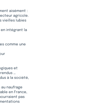
sument aisément :
secteur agricole.
vieilles lubies
 en intégrant la
ncées comme une
our
ogiques et
 rendus …
dus à la société,
s au naufrage
nable en France,
pourraient pas
ementations