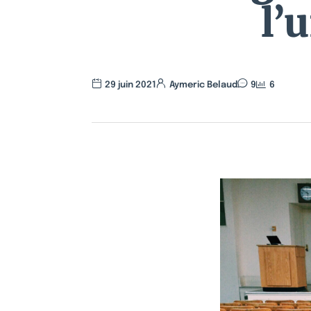
l’
29 juin 2021
Aymeric Belaud
9
6