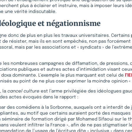
ion de l’enseignement provoque une dégradation de sa quali
erchent plus à éclairer et instruire, mais à imposer leurs id
 une vérité indiscutable.
déologique et négationnisme
gne donc de plus en plus les travaux universitaires. Certains
 de résister, mais ils en sont empêchés, non pas forcément p
ssoral, mais par les associations et « syndicats » de l’extrê
e les nombreuses campagnes de diffamation, de pressions, d
ciations publiques et autres actes d’intimidation visant ceu
 doxa dominante. L’exemple le plus marquant est celui de
l’I
nisés au point de ne plus oser exprimer la moindre opinion 
, la
cancel culture
est l’arme privilégiée des idéologues gauc
des actes évoqués dans le rapport :
 par des comédiens à la Sorbonne, auxquels ont a interdit de
ppliantes, au motif que certains auraient porté des masques n
un séminaire de formation dirigé par Mohamed Sifaoui sur le
ns veulent infiltrer la France », afin de ne pas stigmatiser 
mandation de l’usage de l’écriture dite « inclusive » dans cer