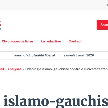
Sout
Chroniques de livres
La rédaction
Contact
Journal d'actualité libéral
|
samedi 8 août 2026
eil
>
Analyses
>
L’idéologie islamo-gauchiste contrôle l’université fra
e islamo-gauchis