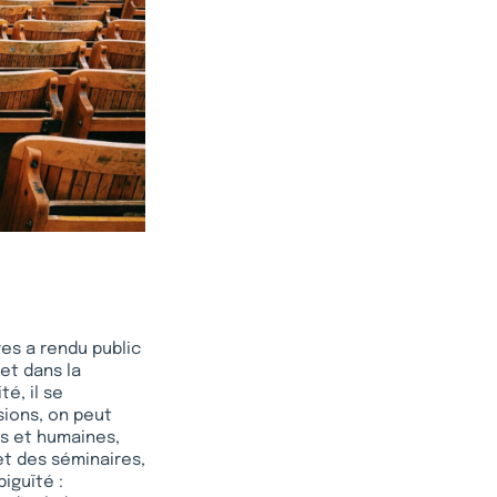
res a rendu public
et dans la
é, il se
sions, on peut
s et humaines,
t des séminaires,
iguïté :