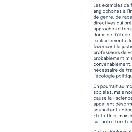
Les exemples de f
anglophones à l’In
de genre, de race 
directives qui pr
approches dites d
domaine d’étude, 
explicitement à l
favorisant la just
professeurs de vo
probablement mieu
convenablement. E
nécessaire de trav
l’écologie politiq
On pourrait au mo
sociales, mais no
cause la « scienc
appellent désorma
souhaitent « déco
Etats-Unis, mais 
sur notre territoi