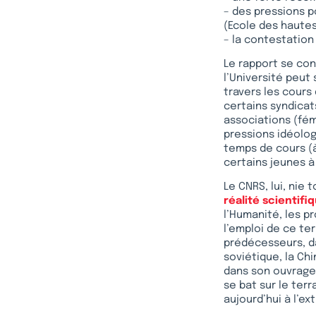
– des pressions 
(Ecole des hautes
– la contestation
Le rapport se con
l’Université peut
travers les cours 
certains syndica
associations (fém
pressions idéolog
temps de cours (à
certains jeunes à
Le CNRS, lui, nie
réalité scientifi
l’Humanité, les p
l’emploi de ce te
prédécesseurs, da
soviétique, la Ch
dans son ouvrag
se bat sur le terr
aujourd’hui à l’e