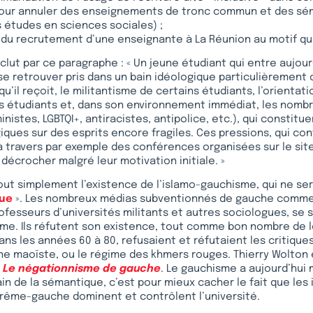
pour annuler des enseignements de tronc commun et des sém
 études en sciences sociales) ;
 du recrutement d’une enseignante à La Réunion au motif qu’
clut par ce paragraphe : « Un jeune étudiant qui entre aujour
 se retrouver pris dans un bain idéologique particulièrement 
qu’il reçoit, le militantisme de certains étudiants, l’orientat
ts étudiants et, dans son environnement immédiat, les nomb
inistes, LGBTQI+, antiracistes, antipolice, etc.), qui consti
iques sur des esprits encore fragiles. Ces pressions, qui co
 travers par exemple des conférences organisées sur le sit
 décrocher malgré leur motivation initiale. »
 tout simplement l’existence de l’islamo-gauchisme, qui ne ser
que
». Les nombreux médias subventionnés de gauche comme 
rofesseurs d’universités militants et autres sociologues, se
rme. Ils réfutent son existence, tout comme bon nombre de 
ns les années 60 à 80, refusaient et réfutaient les critiques
ine maoïste, ou le régime des khmers rouges. Thierry Wolton 
e
Le négationnisme de gauche
. Le gauchisme a aujourd’hui 
ain de la sémantique, c’est pour mieux cacher le fait que les
xtrême-gauche dominent et contrôlent l’université.