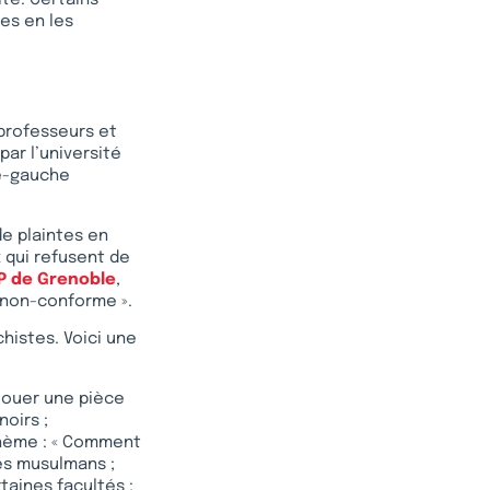
té. Certains
ées en les
 professeurs et
ar l’université
me-gauche
e plaintes en
x qui refusent de
EP de Grenoble
,
« non-conforme ».
histes. Voici une
 jouer une pièce
oirs ;
 thème : « Comment
les musulmans ;
taines facultés ;