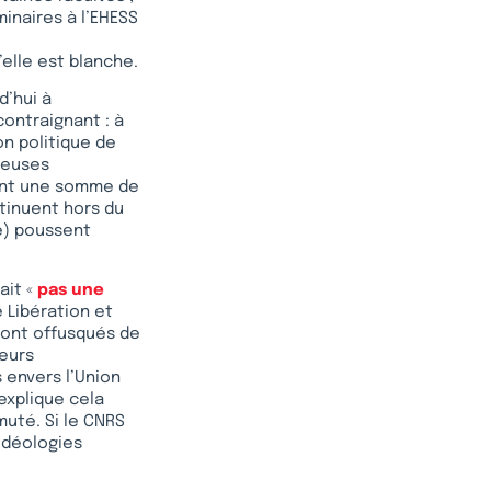
inaires à l’EHESS
elle est blanche.
d’hui à
contraignant : à
ion politique de
reuses
tuent une somme de
ntinuent hors du
e) poussent
ait «
pas une
Libération et
 sont offusqués de
leurs
 envers l’Union
explique cela
muté. Si le CNRS
 idéologies