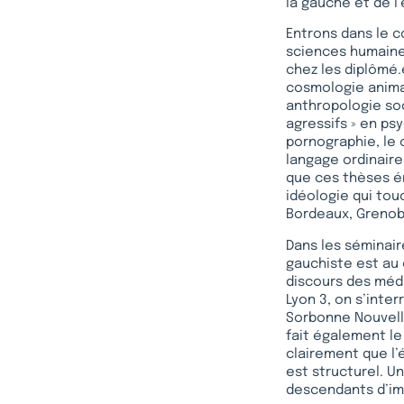
la gauche et de 
Entrons dans le c
sciences humaines
chez les diplômé.
cosmologie animal
anthropologie so
agressifs » en psy
pornographie, le 
langage ordinaire
que ces thèses ém
idéologie qui tou
Bordeaux, Grenobl
Dans les séminair
gauchiste est au
discours des médi
Lyon 3, on s’inte
Sorbonne Nouvelle
fait également le 
clairement que l’
est structurel. Un
descendants d’im