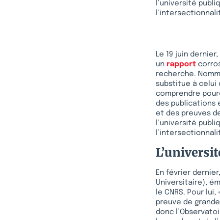
l’université publ
l’intersectionnal
Le 19 juin dernier
un
rapport
corros
recherche. Nommé 
substitue à celui
comprendre pourq
des publications
et des preuves de
l’université publ
l’intersectionnal
L’universit
En février dernier
Universitaire), ém
le CNRS. Pour lui,
preuve de grande l
donc l’Observatoi