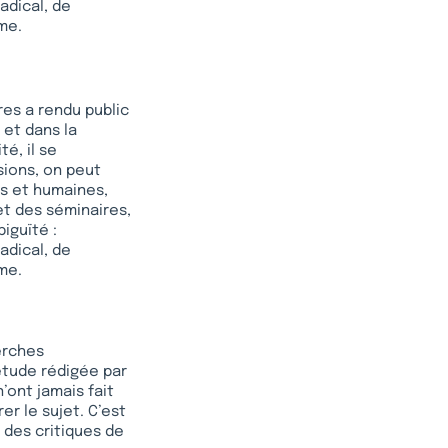
adical, de
me.
res a rendu public
 et dans la
é, il se
sions, on peut
s et humaines,
t des séminaires,
iguïté :
adical, de
me.
erches
 étude rédigée par
’ont jamais fait
er le sujet. C’est
 des critiques de