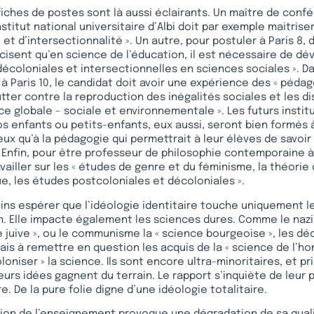
iches de postes sont là aussi éclairants. Un maître de con
stitut national universitaire d’Albi doit par exemple maitrise
et d’intersectionnalité ». Un autre, pour postuler à Paris 8, 
écisent qu’en science de l’éducation, il est nécessaire de dév
écoloniales et intersectionnelles en sciences sociales ». 
à Paris 10, le candidat doit avoir une expérience des « pédag
utter contre la reproduction des inégalités sociales et les d
ice globale – sociale et environnementale ». Les futurs instit
s enfants ou petits-enfants, eux aussi, seront bien formés à
x qu’à la pédagogie qui permettrait à leur élèves de savoir
nfin, pour être professeur de philosophie contemporaine à T
ailler sur les « études de genre et du féminisme, la théorie 
ue, les études postcoloniales et décoloniales ».
ins espérer que l’idéologie identitaire touche uniquement l
n. Elle impacte également les sciences dures. Comme le naz
e juive », ou le communisme la « science bourgeoise », les dé
is à remettre en question les acquis de la « science de l’hom
loniser » la science. Ils sont encore ultra-minoritaires, et p
leurs idées gagnent du terrain. Le rapport s’inquiète de leur 
re. De la pure folie digne d’une idéologie totalitaire.