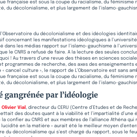
ique française est sous la coupe du racialisme, du féminisme r
ité, du décolonialisme, et plus largement de l’islamo-gauchis
, l’Observatoire du décolonialisme et des idéologies identitai
if concernant les manifestations idéologiques à l’université
dans les médias rapport sur l’islamo-gauchisme à l’universit
 que le CNRS a refusé de faire. A la lecture des seules conclu
uoi ! Au travers d’une revue des thèses en sciences sociale
 et programmes de recherche, des axes des enseignements e
 « cancel culture », le rapport de L’Observatoire est sans amb
ique française est sous la coupe du racialisme, du féminisme r
ité, du décolonialisme, et plus largement de l’islamo-gauchis
é gangrénée par l’idéologie
,
Olivier Vial
, directeur du CERU (Centre d’Etudes et de Rech
ettait des doutes quant à la viabilité et l’impartialité d’une
 « la confier au CNRS et aux membres de l’alliance Athéna qui n
ucidité en la matière » aurait été le meilleur moyen d’enterr
re du décolonialisme qui s’est chargé du rapport, sous le feu