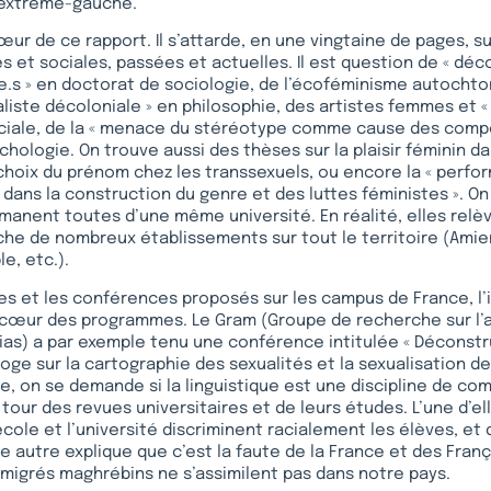
l’extrême-gauche.
œur de ce rapport. Il s’attarde, en une vingtaine de pages, s
 et sociales, passées et actuelles. Il est question de « déco
e.s » en doctorat de sociologie, de l’écoféminisme autochton
iste décoloniale » en philosophie, des artistes femmes et «
ciale, de la « menace du stéréotype comme cause des com
chologie. On trouve aussi des thèses sur la plaisir féminin da
choix du prénom chez les transsexuels, ou encore la « perfor
 dans la construction du genre et des luttes féministes ». On
anent toutes d’une même université. En réalité, elles relè
che de nombreux établissements sur tout le territoire (Amien
e, etc.).
es et les conférences proposés sur les campus de France, l’
 cœur des programmes. Le Gram (Groupe de recherche sur l’
as) a par exemple tenu une conférence intitulée « Déconstrui
rroge sur la cartographie des sexualités et la sexualisation d
, on se demande si la linguistique est une discipline de com
tour des revues universitaires et de leurs études. L’une d’el
école et l’université discriminent racialement les élèves, et 
e autre explique que c’est la faute de la France et des França
migrés maghrébins ne s’assimilent pas dans notre pays.