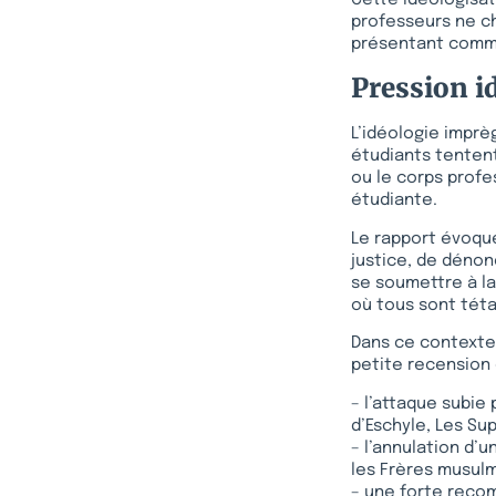
Cette idéologisat
professeurs ne ch
présentant comme
Pression i
L’idéologie imprè
étudiants tentent
ou le corps profe
étudiante.
Le rapport évoqu
justice, de dénon
se soumettre à la
où tous sont téta
Dans ce contexte
petite recension 
– l’attaque subie
d’Eschyle, Les Su
– l’annulation d’
les Frères musulma
– une forte recom