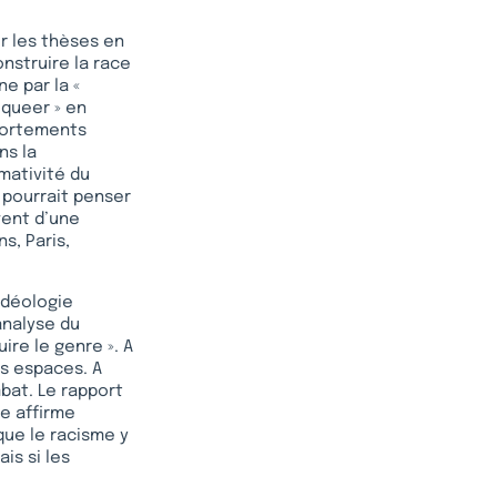
ur les thèses en
nstruire la race
e par la «
 queer » en
portements
ns la
mativité du
 pourrait penser
vent d’une
s, Paris,
idéologie
analyse du
re le genre ». A
es espaces. A
bat. Le rapport
le affirme
que le racisme y
is si les