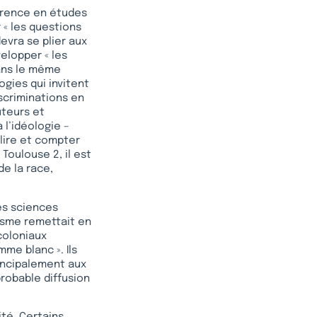
férence en études
r « les questions
devra se plier aux
elopper « les
Dans le même
ogies qui invitent
iscriminations en
uteurs et
 l’idéologie –
 lire et compter
oulouse 2, il est
de la race,
es sciences
isme remettait en
coloniaux
me blanc ». Ils
rincipalement aux
probable diffusion