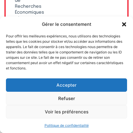
de
Recherches
Économiques
et
Gérer le consentement
Fiscales)
est
Pour offrir les meilleures expériences, nous utilisons des technologies
une
telles que les cookies pour stocker et/ou accéder aux informations des
association
appareils. Le fait de consentir à ces technologies nous permettra de
indépendante,
traiter des données telles que le comportement de navigation ou les ID
sans
uniques sur ce site. Le fait de ne pas consentir ou de retirer son
but
consentement peut avoir un effet négatif sur certaines caractéristiques
lucratif,
et fonctions.
financée
uniquement
par
Accepter
des
dons
Refuser
privés.
Voir les préférences
Faites
un
don
Politique de confidentialité
et