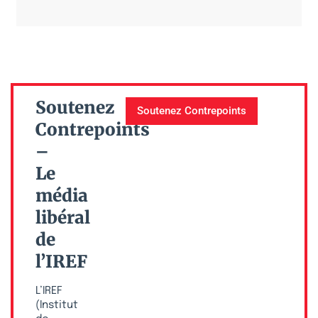
Soutenez
Soutenez Contrepoints
Contrepoints
–
Le
média
libéral
de
l’IREF
L’IREF
(Institut