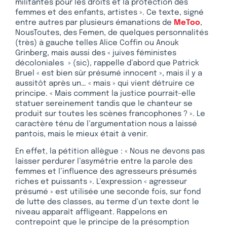
militantes pour les droits et la protection des
femmes et des enfants, artistes ». Ce texte, signé
entre autres par plusieurs émanations de
MeToo
,
NousToutes, des Femen, de quelques personnalités
(très) à gauche telles Alice Coffin ou Anouk
Grinberg, mais aussi des « juives féministes
décoloniales » (sic), rappelle d’abord que Patrick
Bruel « est bien sûr présumé innocent », mais il y a
aussitôt après un… « mais » qui vient détruire ce
principe. « Mais comment la justice pourrait-elle
statuer sereinement tandis que le chanteur se
produit sur toutes les scènes francophones ? ». Le
caractère ténu de l’argumentation nous a laissé
pantois, mais le mieux était à venir.
En effet, la pétition allègue : « Nous ne devons pas
laisser perdurer l’asymétrie entre la parole des
femmes et l’influence des agresseurs présumés
riches et puissants ». L’expression « agresseur
présumé » est utilisée une seconde fois, sur fond
de lutte des classes, au terme d’un texte dont le
niveau apparaît affligeant. Rappelons en
contrepoint que le principe de la présomption