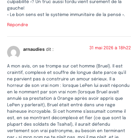
culpabilité »? Un truc aussi tordu vient surement de la
gauche!
« Le bon sens est le système immunitaire de la pensé ».
Répondre
31 mai 2026 à 18h22
arnaudies
dit :
A mon avis, on se trompe sur cet homme (Bruel). Il est
craintif, complexé et souffre de longue date parce qu’il
ne parvient pas à construire un amour sérieux. Il a
horreur de son vrai nom : lorsque LePen lui avait répondu
en le nommant par son vrai nom (lorsque Bruel avait
annulé sa prestation à Orange après avoir appris que
LePen y parlerait), Bruel était entré dans une rage
haineuse incroyable. Si cet homme s’assumait comme il
est, en se montrant décomplexé et fier (ce que sont la
plupart des soldats de Tsahal), il aurait défendu
vertement son vrai patronyme, au besoin en terminant
par « si mon nom ne te plait pas, moi il me plait, et je